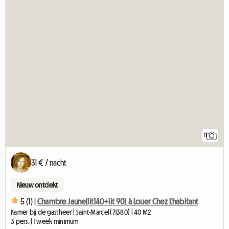
11
31 € / nacht
Nieuw ontdekt
5 (1) |
Chambre Jaune(lit140+lit 90) à Louer Chez L'habitant
Kamer bij de gastheer | Saint-Marcel (71380) | 40 M2
3 pers. | 1 week minimum