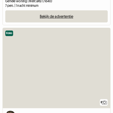
Gehele woning | Mercurey (71640)
7 pers. | 1 nacht minimum
Bekijk de advertentie
Video
8