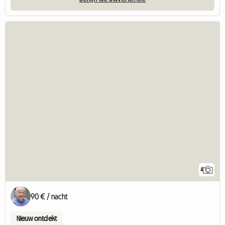
4
90 € / nacht
Nieuw ontdekt