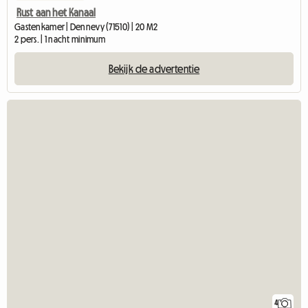
Rust aan het Kanaal
Gastenkamer | Dennevy (71510) | 20 M2
2 pers. | 1 nacht minimum
Bekijk de advertentie
4