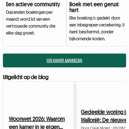
Een actieve community
Boek met een gerust
hart
Duizenden boekingen per
Elke boeking is gedekt door
maand: word lid van een
een inbegrepen verzekering. U
vertrouwde community die
bent beschermd, zonder
elke dag groeit.
bijkomende kosten.
EEN KAMER AANBIEDEN
Uitgelicht op de blog
Gedeelde woning in
Woonwet 2026: Waarom
Wallonië: De nieuwe
een kamer in je eigen
huurregels voor jong
Door Claire Morel
|
05/08/2