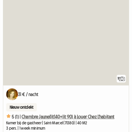
11
31 € / nacht
Nieuw ontdekt
5 (1) |
Chambre Jaune(lit140+lit 90) à Louer Chez L'habitant
Kamer bij de gastheer | Saint-Marcel (71380) | 40 M2
3 pers. | 1 week minimum