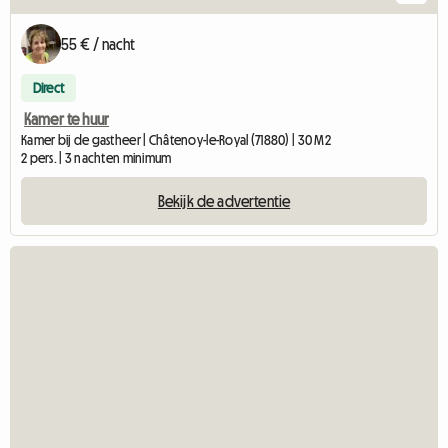
55 € / nacht
Direct
Kamer te huur
Kamer bij de gastheer | Châtenoy-le-Royal (71880) | 30 M2
2 pers. | 3 nachten minimum
Bekijk de advertentie
Bekijk de 