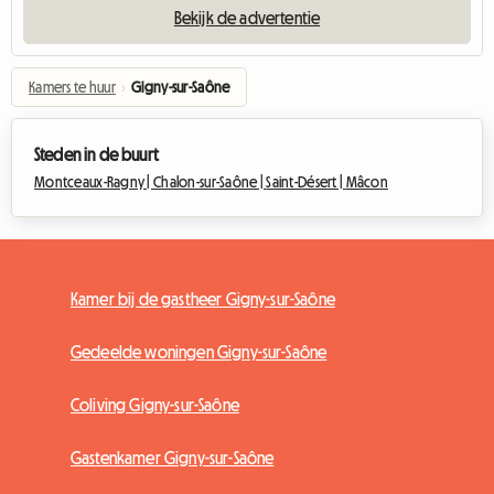
Bekijk de advertentie
Kamers te huur
›
Gigny-sur-Saône
Steden in de buurt
Montceaux-Ragny |
Chalon-sur-Saône |
Saint-Désert |
Mâcon
Kamer bij de gastheer Gigny-sur-Saône
Gedeelde woningen Gigny-sur-Saône
Coliving Gigny-sur-Saône
Gastenkamer Gigny-sur-Saône