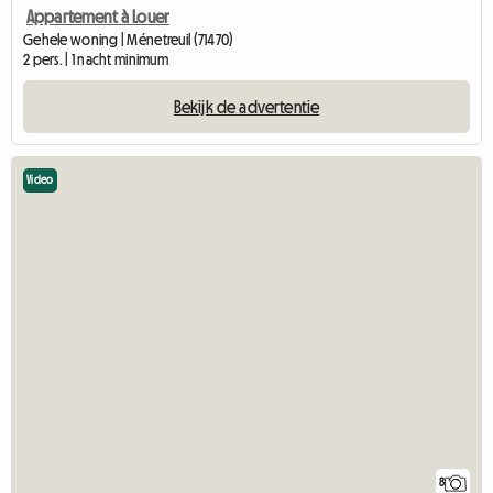
Appartement à Louer
Gehele woning | Ménetreuil (71470)
2 pers. | 1 nacht minimum
Bekijk de advertentie
Video
8