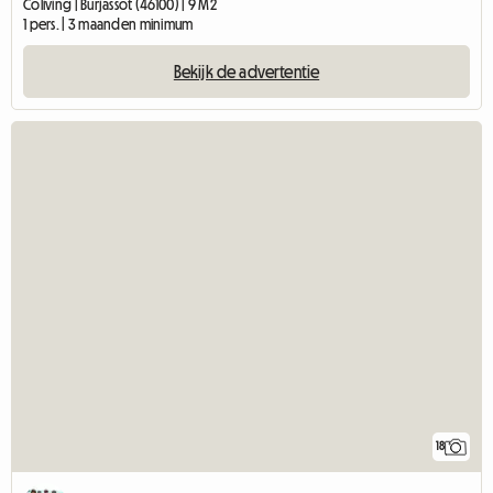
Coliving | Burjassot (46100) | 9 M2
1 pers. | 3 maanden minimum
Bekijk de advertentie
18