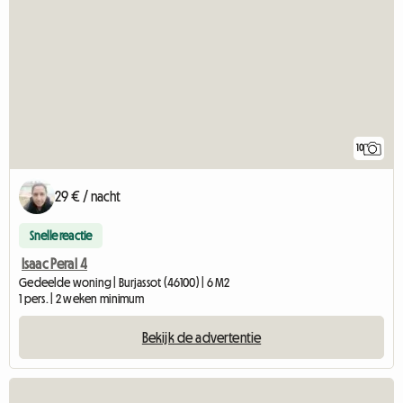
10
29 € / nacht
Snelle reactie
Isaac Peral 4
Gedeelde woning | Burjassot (46100) | 6 M2
1 pers. | 2 weken minimum
Bekijk de advertentie