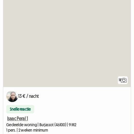
12
13 € / nacht
Snelle reactie
Isaac Peral 1
Gedeelde woning | Burjassot (46100) | 9 M2
1 pers. | 2 weken minimum