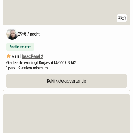
13
29 € / nacht
Snelle reactie
5 (1) |
Isaac Peral 2
Gedeelde woning | Burjassot (46100) | 9 M2
1 pers. | 2 weken minimum
Bekijk de advertentie