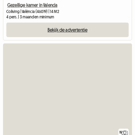
Gezellige kamer in Valencia
Coliving | València (46019) | 14 M2
4 pers. | 3 maanden minimum
Bekijk de advertentie
15