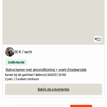
18
30 € / nacht
Snelle reactie
Ruime kamer met airconditioning + werk-/studeerplek
Kamer bij de gastheer | València (46025) | 20 M2
2 pers. | 2 weken minimum
Bekijk de advertentie