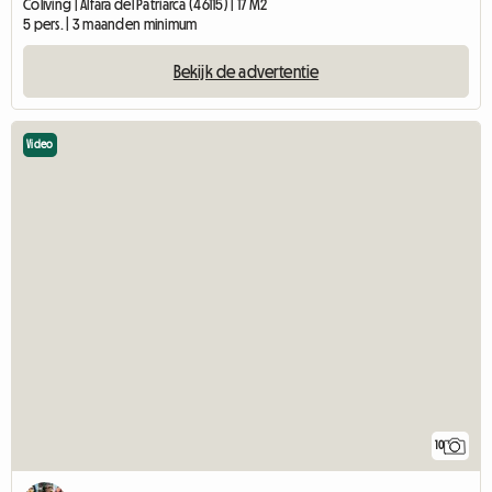
Coliving | Alfara del Patriarca (46115) | 17 M2
5 pers. | 3 maanden minimum
Bekijk de advertentie
Video
10