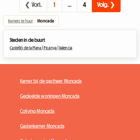
❮ Vori.
1
…
4
Volg. ❯
Kamers te huur
›
Moncada
Steden in de buurt
Castelló de la Plana |
Picanya |
Valencia
Kamer bij de gastheer Moncada
Gedeelde woningen Moncada
Coliving Moncada
Gastenkamer Moncada