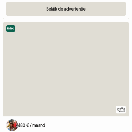
Bekijk de advertentie
Video
10
480 € / maand