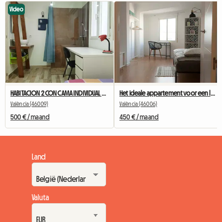
Video
HABITACION 2 CON CAMA INDIVIDUAL BAÑO PRIVADO CERRADURA Y AC
Het ideale appartement voor een leuk gedeeld appartement
València (46009)
València (46006)
500 € / maand
450 € / maand
Land
Valuta