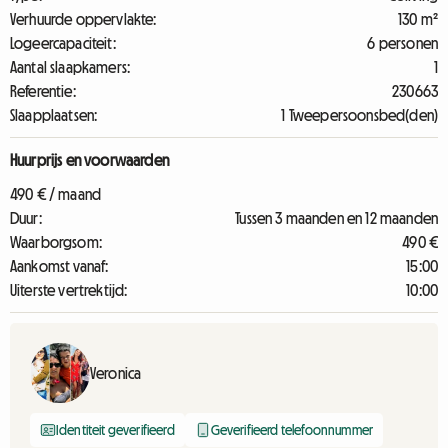
Verhuurde oppervlakte:
130 m²
Logeercapaciteit:
6 personen
Aantal slaapkamers:
1
Referentie:
230663
Slaapplaatsen:
1 Tweepersoonsbed(den)
Huurprijs en voorwaarden
490 € / maand
Duur:
Tussen 3 maanden en 12 maanden
Waarborgsom:
490 €
Aankomst vanaf:
15:00
Uiterste vertrektijd:
10:00
Veronica
Identiteit geverifieerd
Geverifieerd telefoonnummer