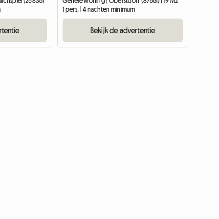
irchspiel (25836)
Gehele woning | Oberstdorf (87561) | 19 M2
m
1 pers. | 4 nachten minimum
rtentie
Bekijk de advertentie