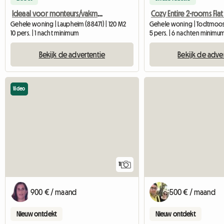
Ideaal voor monteurs/vakmensen
Gehele woning | Laupheim (88471) | 120 M2
Gehele woning | Todtmoos 
10 pers. | 1 nacht minimum
5 pers. | 6 nachten minimu
Bekijk de advertentie
Bekijk de adve
Video
11
900 € / maand
500 € / maand
Nieuw ontdekt
Nieuw ontdekt