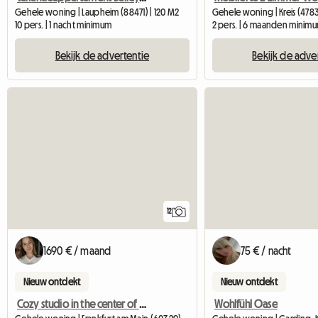
Gehele woning | Laupheim (88471) | 120 M2
Gehele woning | Kreis (4783
10 pers. | 1 nacht minimum
2 pers. | 6 maanden minim
Bekijk de advertentie
Bekijk de adve
12
1690 € / maand
75 € / nacht
Nieuw ontdekt
Nieuw ontdekt
Cozy studio in the center of Frankfurt am Main
Wohlfühl Oase