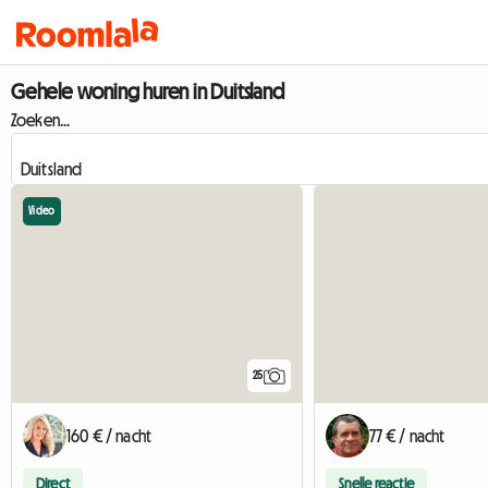
Gehele woning huren in Duitsland
Zoeken...
Video
25
160 € / nacht
77 € / nacht
Direct
Snelle reactie