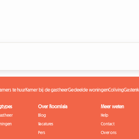
kamers te huur
Kamer bij de gastheer
Gedeelde woningen
Coliving
Gasten
gtypes
Over Roomlala
Meer weten
gastheer
Blog
Help
ningen
Vacatures
Contact
Pers
Over ons