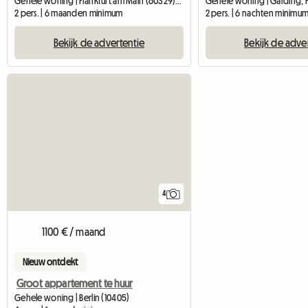
Gehele woning | Frankfurt am Main (60329) | 43 M2
Gehele woning | Garding, K
2 pers. | 6 maanden minimum
2 pers. | 6 nachten minimu
Bekijk de advertentie
Bekijk de adve
4
1100 € / maand
Nieuw ontdekt
Groot appartement te huur
Gehele woning | Berlin (10405)