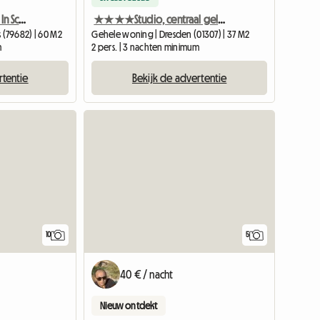
Cozy Entire 2-rooms Flat In Schwartzwald (D) Near Basel
★★★★Studio, centraal gelegen bij de universiteitskliniek
(79682) | 60 M2
Gehele woning | Dresden (01307) | 37 M2
m
2 pers. | 3 nachten minimum
rtentie
Bekijk de advertentie
10
5
40 € / nacht
Nieuw ontdekt