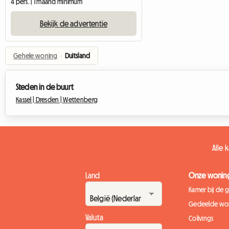
4 pers. | 1 maand minimum
Bekijk de advertentie
Gehele woning
›
Duitsland
Steden in de buurt
Kassel |
Dresden |
Wettenberg
Alle 
Land
Onze wonin
Kamer bij de 
Gedeelde wo
Valuta
Colivings