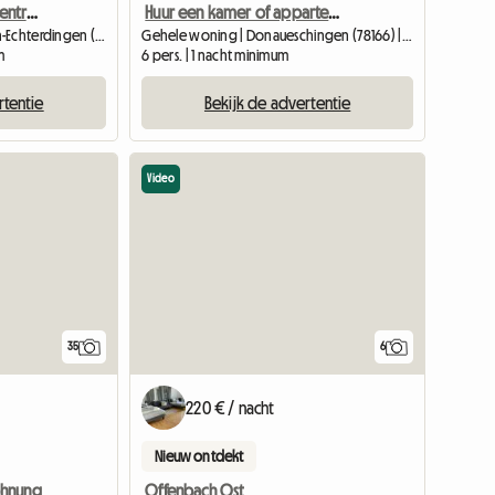
Comfortabele kamers centraal gelegen in Echterdingen (kopie)
Huur een kamer of appartement
Gehele woning | Leinfelden-Echterdingen (70771) | 16 M2
Gehele woning | Donaueschingen (78166) | 20 M2
m
6 pers. | 1 nacht minimum
rtentie
Bekijk de advertentie
Video
35
6
220 € / nacht
Nieuw ontdekt
ohnung
Offenbach Ost