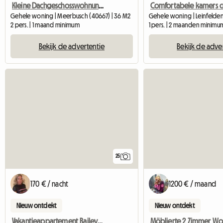
Kleine Dachgeschosswohnung Zu Vermieten
Gehele woning | Meerbusch (40667) | 36 M2
2 pers. | 1 maand minimum
1 pers. | 2 maanden minimu
Bekijk de advertentie
Bekijk de adve
25
170 € / nacht
1200 € / maand
Nieuw ontdekt
Nieuw ontdekt
Vakantieappartement Bailey – Centrale accommodatie in Laupheim
Möblierte 2 Zimmer W