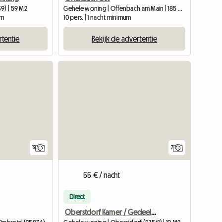
9) | 59 M2
Gehele woning | Offenbach am Main | 185 M2
um
10 pers. | 1 nacht minimum
rtentie
Bekijk de advertentie
12
7
55 € / nacht
Direct
Oberstdorf Kamer / Gedeeld Appartement