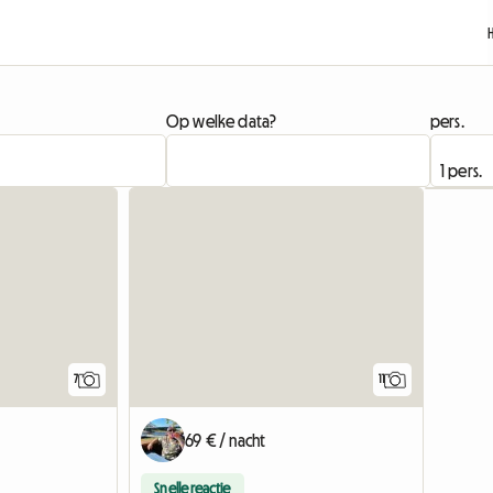
Op welke data?
pers.
7
11
69 € / nacht
Snelle reactie