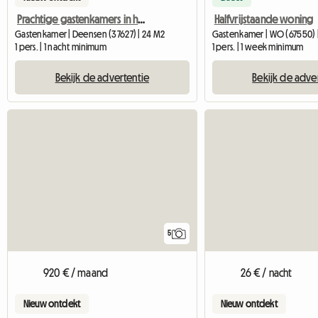
Prachtige gastenkamers in het natuurreservaat Solling-Vogler
Halfvrijstaande woning
Gastenkamer | Deensen (37627) | 24 M2
Gastenkamer | WO (67550) |
1 pers. | 1 nacht minimum
1 pers. | 1 week minimum
Bekijk de advertentie
Bekijk de adve
5
920 € / maand
26 € / nacht
Nieuw ontdekt
Nieuw ontdekt