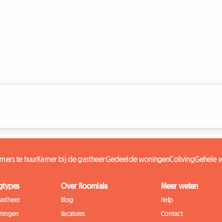
amers te huur
Kamer bij de gastheer
Gedeelde woningen
Coliving
Gehele 
gtypes
Over Roomlala
Meer weten
gastheer
Blog
Help
ningen
Vacatures
Contact