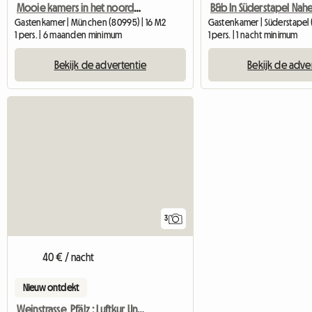
Mooie kamers in het noorden van München
Gastenkamer | München (80995) | 16 M2
Gastenkamer | Süderstapel 
1 pers. | 6 maanden minimum
1 pers. | 1 nacht minimum
Bekijk de advertentie
Bekijk de adve
3
40 € / nacht
Nieuw ontdekt
Weinstrasse, Pfälz : Luftkur Und Wald.