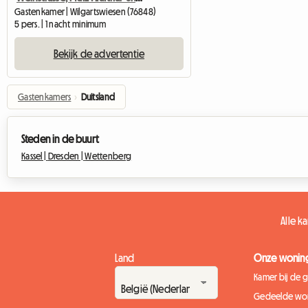
Gastenkamer | Wilgartswiesen (76848)
5 pers. | 1 nacht minimum
Bekijk de advertentie
Gastenkamers
›
Duitsland
Steden in de buurt
Kassel |
Dresden |
Wettenberg
Alle k
Land
Onze wonin
Kamer bij de 
Gedeelde wo