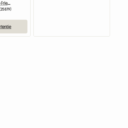
B&b In Süderstapel Nahe Friedrichstadt
(25879)
rtentie
Bekijk de a