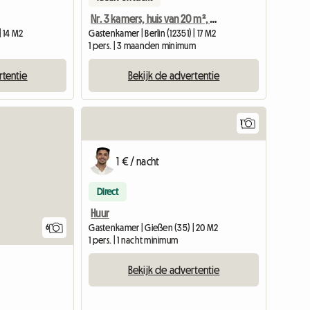
Nr. 3 kamers, huis van 20 m², tuin en terras
 14 M2
Gastenkamer | Berlin (12351) | 17 M2
1 pers. | 3 maanden minimum
rtentie
Bekijk de advertentie
1
Bekijk d
1 € / nacht
Direct
Huur
Gastenkamer | Gießen (35) | 20 M2
6
1 pers. | 1 nacht minimum
Bekijk de advertentie