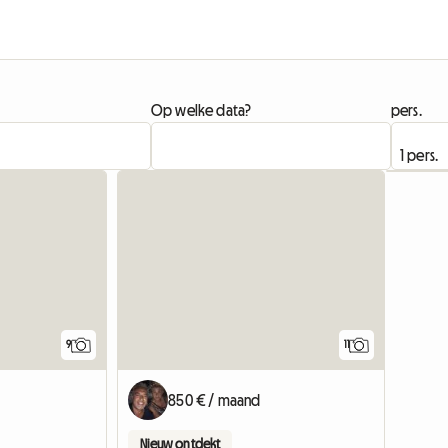
Op welke data?
pers.
9
11
850 € / maand
Nieuw ontdekt