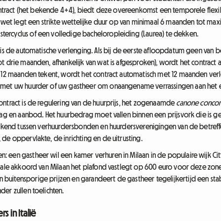
ontract (het bekende 4+4), biedt deze overeenkomst een temporele flexibili
e wet legt een strikte wettelijke duur op van minimaal 6 maanden tot ma
ercyclus of een volledige bacheloropleiding (Laurea) te dekken.
 is de automatische verlenging. Als bij de eerste afloopdatum geen van 
ot drie maanden, afhankelijk van wat is afgesproken), wordt het contract
r 12 maanden tekent, wordt het contract automatisch met 12 maanden verl
 met uw huurder of uw gastheer om onaangename verrassingen aan het e
ontract is de regulering van de huurprijs, het zogenaamde
canone conco
aag en aanbod. Het huurbedrag moet vallen binnen een prijsvork die is ge
ertekend tussen verhuurdersbonden en huurdersverenigingen van de betr
de oppervlakte, de inrichting en de uitrusting.
 een gastheer wil een kamer verhuren in Milaan in de populaire wijk Citt
riale akkoord van Milaan het plafond vastlegt op 600 euro voor deze zon
buitensporige prijzen en garandeert de gastheer tegelijkertijd een s
er zullen toelichten.
s in Italië