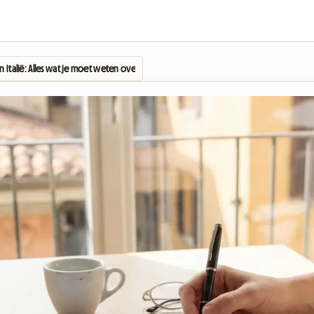
n Italië: Alles wat je moet weten over het studentencontract (Contratto per Student