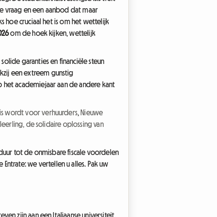
nde vraag en een aanbod dat maar
 hoe cruciaal het is om het wettelijk
026
om de hoek kijken, wettelijk
olide garanties en financiële steun
kzij een extreem gunstig
p het academiejaar aan de andere kant
is wordt voor verhuurders
,
Nieuwe
eerling, de solidaire oplossing van
 duur tot de onmisbare fiscale voordelen
ntrate: we vertellen u alles. Pak uw
.
n zijn aan een Italiaanse universiteit.