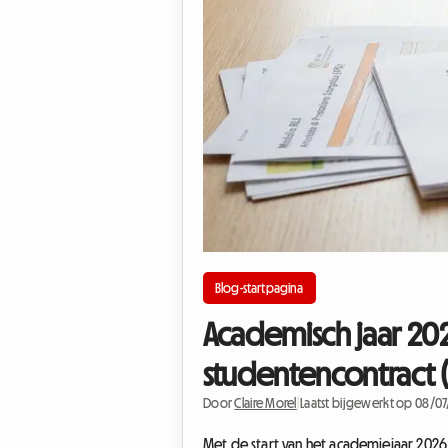
Blog-startpagina
Academisch jaar 2026
studentencontract (
Door
Claire Morel
|
Laatst bijgewerkt op 08/0
Met de start van het academiejaar 2026 