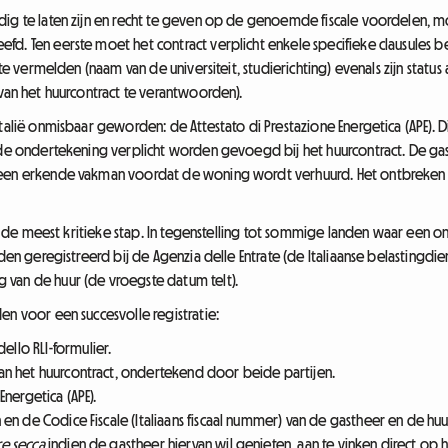
dig te laten zijn en recht te geven op de genoemde fiscale voordelen, m
d. Ten eerste moet het contract verplicht enkele specifieke clausules bev
r te vermelden (naam van de universiteit, studierichting) evenals zijn sta
 van het huurcontract te verantwoorden).
talië onmisbaar geworden: de Attestato di Prestazione Energetica (APE). Di
j de ondertekening verplicht worden gevoegd bij het huurcontract. De ga
 een erkende vakman voordat de woning wordt verhuurd. Het ontbreken v
act de meest kritieke stap. In tegenstelling tot sommige landen waar een o
orden geregistreerd bij de Agenzia delle Entrate (de Italiaanse belastingd
van de huur (de vroegste datum telt).
en voor een succesvolle registratie:
llo RLI-formulier.
an het huurcontract, ondertekend door beide partijen.
Energetica (APE).
 en de Codice Fiscale (Italiaans fiscaal nummer) van de gastheer en de huu
e secca
indien de gastheer hiervan wil genieten, aan te vinken direct op 