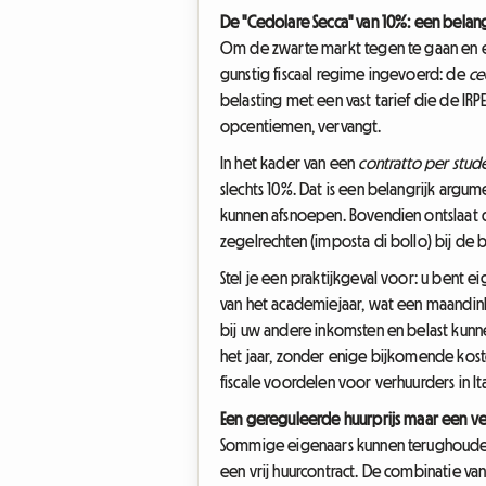
De "Cedolare Secca" van 10%: een belan
Om de zwarte markt tegen te gaan en eig
gunstig fiscaal regime ingevoerd: de
ce
belasting met een vast tarief die de IR
opcentiemen, vervangt.
In het kader van een
contratto per stud
slechts 10%. Dat is een belangrijk argume
kunnen afsnoepen. Bovendien ontslaat d
zegelrechten (imposta di bollo) bij de b
Stel je een praktijkgeval voor: u ben
van het academiejaar, wat een maandin
bij uw andere inkomsten en belast kunn
het jaar, zonder enige bijkomende kost
fiscale voordelen voor verhuurders in Ita
Een gereguleerde huurprijs maar een v
Sommige eigenaars kunnen terughoudend
een vrij huurcontract. De combinatie van 