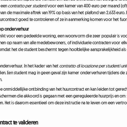
j een
contratto per studenti
voor een kamer van 400 euro per maand (oftew
an de maximale aftrek van 19% op basis van het plafond van 2.633 euro
urcontract goed te controleren of ze in aanmerking komen voor het fuori
op onderverhuur
chikt voor een gedeelde woning, een woonvorm die zeer populair is voor
nen op naam van alle medebewoners, of individuele contracten voor elke
omdat het de student beschermt tegen hoofdelijke aansprakelijkheid 
 onderverhuur. In het kader van het
contratto di locazione per studenti univ
oden. Een student mag in geen geval zijn kamer onderverhuren tijdens de 
n.
 de onmiddellijke ontbinding van het huurcontract en kan leiden tot gere
schermen die akkoord is gegaan met een gereguleerde huurprijs en om s
en. Het is daarom essentieel om deze instructie na te leven om een ver
tract te valideren