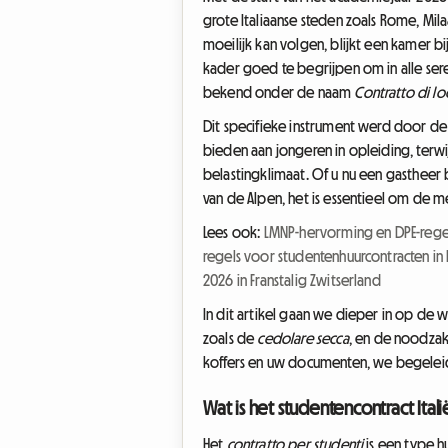
grote Italiaanse steden zoals Rome, M
moeilijk kan volgen, blijkt een kamer bi
kader goed te begrijpen om in alle ser
bekend onder de naam
Contratto di lo
Dit specifieke instrument werd door de 
bieden aan jongeren in opleiding, ter
belastingklimaat. Of u nu een gastheer
van de Alpen, het is essentieel om de 
Lees ook:
LMNP-hervorming en DPE-regel
regels voor studentenhuurcontracten in 
2026 in Franstalig Zwitserland
In dit artikel gaan we dieper in op de 
zoals de
cedolare secca
, en de noodzak
koffers en uw documenten, we begeleiden
Wat is het studentencontract Ital
Het
contratto per studenti
is een type h