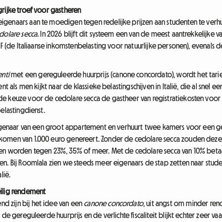
grijke troef voor gastheren
enaars aan te moedigen tegen redelijke prijzen aan studenten te verhuren
dolare secca
. In 2026 blijft dit systeem een van de meest aantrekkelijke
PEF (de Italiaanse inkomstenbelasting voor natuurlijke personen), evenals
enti
met een gereguleerde huurprijs (canone concordato), wordt het tarie
nt als men kijkt naar de klassieke belastingschijven in Italië, die al snel
e keuze voor de cedolare secca de gastheer van registratiekosten voor h
elastingdienst.
t eigenaar van een groot appartement en verhuurt twee kamers voor een
komen van 1.000 euro genereert. Zonder de cedolare secca zouden deze
en worden tegen 23%, 35% of meer. Met de cedolare secca van 10% betaalt
en. Bij Roomlala zien we steeds meer eigenaars de stap zetten naar stude
lië.
eilig rendement
 zijn bij het idee van een
canone concordato
, uit angst om minder ren
de gereguleerde huurprijs en de verlichte fiscaliteit blijkt echter zeer va