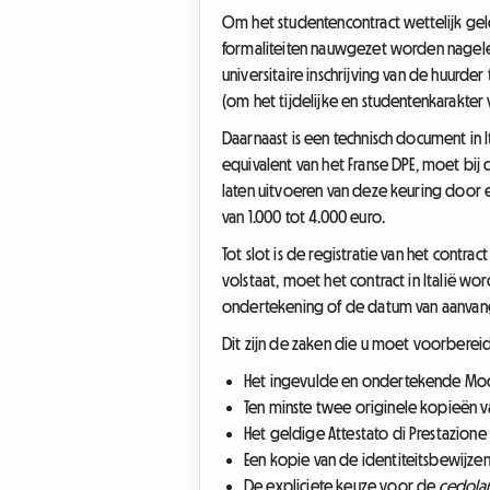
Om het studentencontract wettelijk gel
formaliteiten nauwgezet worden nageleef
universitaire inschrijving van de huurde
(om het tijdelijke en studentenkarakter
Daarnaast is een technisch document in I
equivalent van het Franse DPE, moet bi
laten uitvoeren van deze keuring door
van 1.000 tot 4.000 euro.
Tot slot is de registratie van het contr
volstaat, moet het contract in Italië w
ondertekening of de datum van aanvang 
Dit zijn de zaken die u moet voorbereid
Het ingevulde en ondertekende Mode
Ten minste twee originele kopieën v
Het geldige Attestato di Prestazione 
Een kopie van de identiteitsbewijzen
De expliciete keuze voor de
cedolar