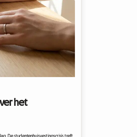
over het
g. De studentenhuisvestingscrisis treft