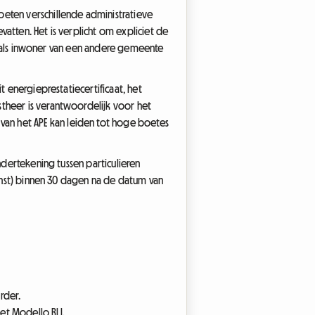
oeten verschillende administratieve
atten. Het is verplicht om expliciet de
tus als inwoner van een andere gemeente
t energieprestatiecertificaat, het
stheer is verantwoordelijk voor het
an het APE kan leiden tot hoge boetes
ndertekening tussen particulieren
ienst) binnen 30 dagen na de datum van
rder.
het Modello RLI.