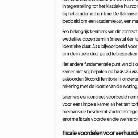
In tegenstelling tot het klassieke huurc
bij het academische ritme. De Italiaans
bedoeld om een academiejaar, een mast
Een belangrijk kenmerk van dit contract
wettelijke opzegtermijn (meestal één t
identieke duur. Als u bijvoorbeeld voo
om de initiële duur goed te bespreken
Het andere fundamentele punt van dit c
kamer niet vrij bepalen op basis van vr
akkoorden (Accordi Territoriali), ond
rekening met de locatie van de woning, 
Laten we een concreet voorbeeld nemen:
voor een simpele kamer als het territo
mechanisme beschermt studenten tegen 
enorme fiscale voordelen die we hierond
Fiscale voordelen voor verhuurder