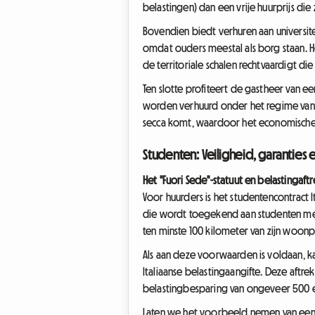
belastingen) dan een vrije huurprijs di
Bovendien biedt verhuren aan universitei
omdat ouders meestal als borg staan. H
de territoriale schalen rechtvaardigt d
Ten slotte profiteert de gastheer van 
worden verhuurd onder het regime van 
secca komt, waardoor het economische m
Studenten: Veiligheid, garanties e
Het "Fuori Sede"-statuut en belastingaftr
Voor huurders is het studentencontract 
die wordt toegekend aan studenten me
ten minste 100 kilometer van zijn woonp
Als aan deze voorwaarden is voldaan, kan 
Italiaanse belastingaangifte. Deze aftr
belastingbesparing van ongeveer 500 eu
Laten we het voorbeeld nemen van een s