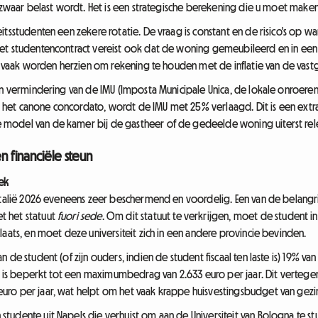
e zwaar belast wordt. Het is een strategische berekening die u moet make
tsstudenten een zekere rotatie. De vraag is constant en de risico's op wanb
et studentencontract vereist ook dat de woning gemeubileerd en in een
ie vaak worden herzien om rekening te houden met de inflatie van de vas
een vermindering van de IMU (Imposta Municipale Unica, de lokale onroer
het canone concordato, wordt de IMU met 25% verlaagd. Dit is een ext
odel van de kamer bij de gastheer of de gedeelde woning uiterst releva
n financiële steun
ek
Italië 2026 eveneens zeer beschermend en voordelig. Een van de belangri
t het statuut
fuori sede
. Om dit statuut te verkrijgen, moet de student in
laats, en moet deze universiteit zich in een andere provincie bevinden.
de student (of zijn ouders, indien de student fiscaal ten laste is) 19% van
ek is beperkt tot een maximumbedrag van 2.633 euro per jaar. Dit verteg
ro per jaar, wat helpt om het vaak krappe huisvestingsbudget van gezin
tudente uit Napels die verhuist om aan de Universiteit van Bologna te 