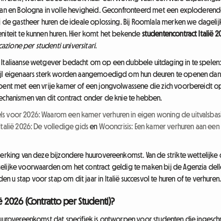
ilaan en Bologna in volle hevigheid. Geconfronteerd met een explodere
j de gastheer huren de ideale oplossing. Bij Roomlala merken we dagelijks
eniteit te kunnen huren. Hier komt het bekende
studentencontract Italië 2
cazione per studenti universitari
.
Italiaanse wetgever bedacht om op een dubbele uitdaging in te spelen: s
wijl eigenaars sterk worden aangemoedigd om hun deuren te openen dan
 bent met een vrije kamer of een jongvolwassene die zich voorbereidt o
mechanismen van dit contract onder de knie te hebben.
s voor 2026: Waarom een kamer verhuren in eigen woning de uitvalsbas
Italië 2026: De volledige gids
en
Wooncrisis: Een kamer verhuren aan een l
werking van deze bijzondere huurovereenkomst. Van de strikte wettelijke
elijke voorwaarden om het contract geldig te maken bij de Agenzia delle E
 u stap voor stap om dit jaar in Italië succesvol te huren of te verhuren
ië 2026 (Contratto per Studenti)?
uurovereenkomst dat specifiek is ontworpen voor studenten die ingeschreve