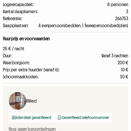
Logeercapaciteit:
8 personen
Aantal slaapkamers:
3
Referentie:
266753
Slaapplaatsen:
4 eenpersoonsbedden, 1 Tweepersoonsbed(den)
Huurprijs en voorwaarden
25 € / nacht
Duur:
Vanaf 3 nachten
Waarborgsom:
200 €
Prijs per extra huurder (vanaf 6):
10 €
Schoonmaakkosten:
30 €
Miled
Identiteit geverifieerd
Geverifieerd telefoonnummer
Nog geen beoordelingen