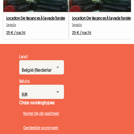
Location De Vacances À Sayada Tunisie
Location De Vacances À Sayada Tunisie
Sayada
Sayada
25 € / nacht
25 € / nacht
Land
Valuta
Onze woningtypes
Kamer bij de gastheer
Gedeelde woningen