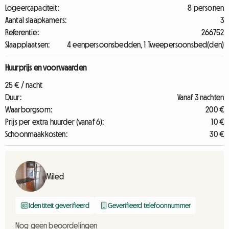
Logeercapaciteit:
8 personen
Aantal slaapkamers:
3
Referentie:
266752
Slaapplaatsen:
4 eenpersoonsbedden, 1 Tweepersoonsbed(den)
Huurprijs en voorwaarden
25 € / nacht
Duur:
Vanaf 3 nachten
Waarborgsom:
200 €
Prijs per extra huurder (vanaf 6):
10 €
Schoonmaakkosten:
30 €
Miled
Identiteit geverifieerd
Geverifieerd telefoonnummer
Nog geen beoordelingen