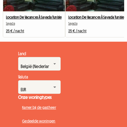
Location De Vacances À Sayada Tunisie
Location De Vacances À Sayada Tunisie
Sayada
Sayada
25 € / nacht
25 € / nacht
Land
Valuta
Onze woningtypes
Kamer bij de gastheer
Gedeelde woningen