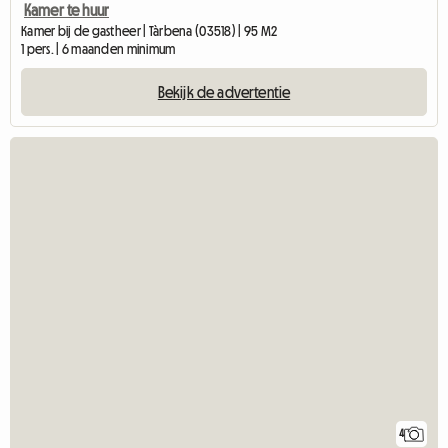
Kamer te huur
Kamer bij de gastheer | Tàrbena (03518) | 95 M2
1 pers. | 6 maanden minimum
Bekijk de advertentie
4