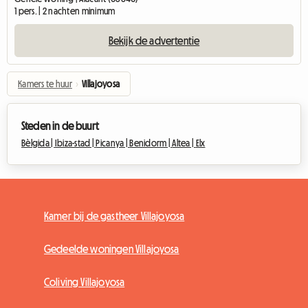
1 pers. | 2 nachten minimum
Bekijk de advertentie
Kamers te huur
›
Villajoyosa
Steden in de buurt
Bèlgida |
Ibiza-stad |
Picanya |
Benidorm |
Altea |
Elx
Kamer bij de gastheer Villajoyosa
Gedeelde woningen Villajoyosa
Coliving Villajoyosa