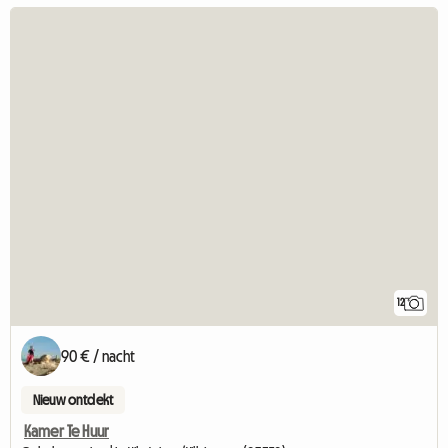
12
90 € / nacht
Nieuw ontdekt
Kamer Te Huur