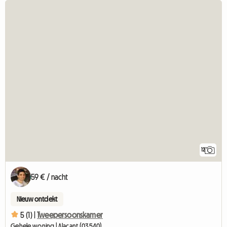
12
59 € / nacht
Nieuw ontdekt
5 (1) |
Tweepersoonskamer
Gehele woning | Alacant (03540)