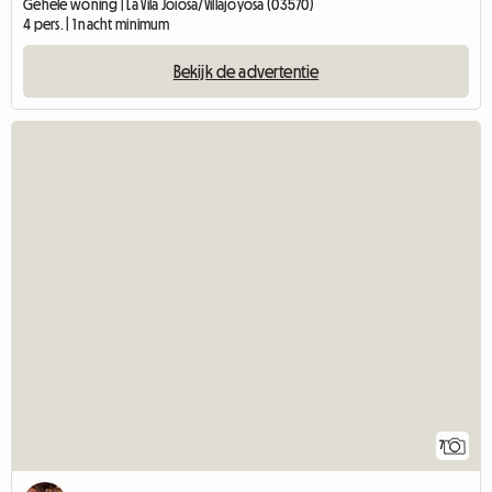
Gehele woning | La Vila Joiosa/Villajoyosa (03570)
4 pers. | 1 nacht minimum
Bekijk de advertentie
7