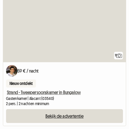
11
59 € / nacht
Nieuw ontdekt
Strand - Tweepersoonskamer in Bungalow
Gastenkamer | Alacant (03540)
2 pers. | 2 nachten minimum
Bekijk de advertentie