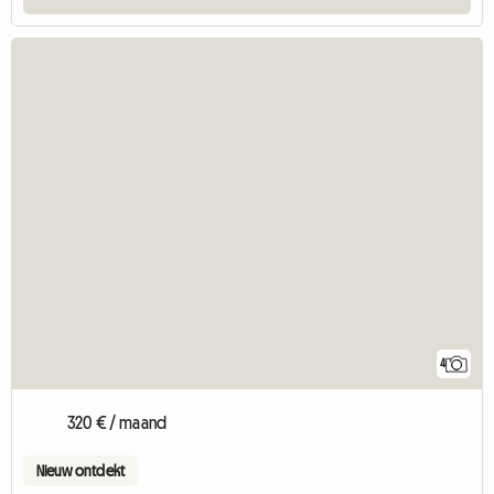
4
320 € / maand
Nieuw ontdekt