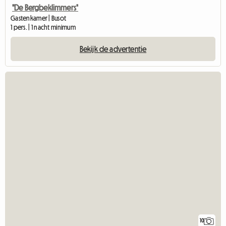
"De Bergbeklimmers"
Gastenkamer | Busot
1 pers. | 1 nacht minimum
Bekijk de advertentie
10