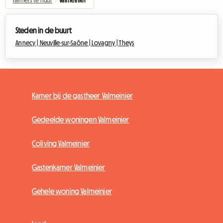
Kamers te huur
›
Valmeinier
Steden in de buurt
Annecy |
Neuville-sur-Saône |
Lovagny |
Theys
Kamer bij de gastheer Valmeinier
Gedeelde woningen Valmeinier
Coliving Valmeinier
Gastenkamer Valmeinier
Gehele woning Valmeinier