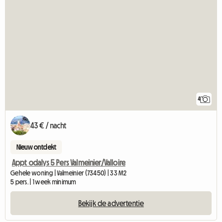
4
43 € / nacht
Nieuw ontdekt
Appt odalys 5 Pers Valmeinier/Valloire
Gehele woning | Valmeinier (73450) | 33 M2
5 pers. | 1 week minimum
Bekijk de advertentie