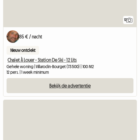
12
85 € / nacht
Nieuw ontdekt
Chalet À Louer - Station De Ski - 12 Lits
Gehele woning | Villarodin-Bourget (73500) | 100 M2
12 pers. | 1 week minimum
Bekijk de advertentie
Bekijk de a