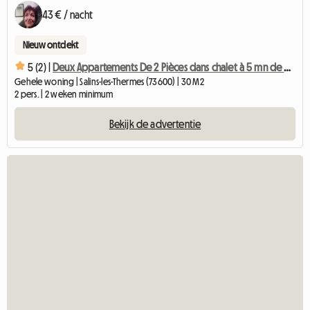
43 € / nacht
Nieuw ontdekt
5 (2) |
Deux Appartements De 2 Pièces dans chalet à 5 mn de BRIDES l
Gehele woning | Salins-les-Thermes (73600) | 30 M2
2 pers. | 2 weken minimum
Bekijk de advertentie