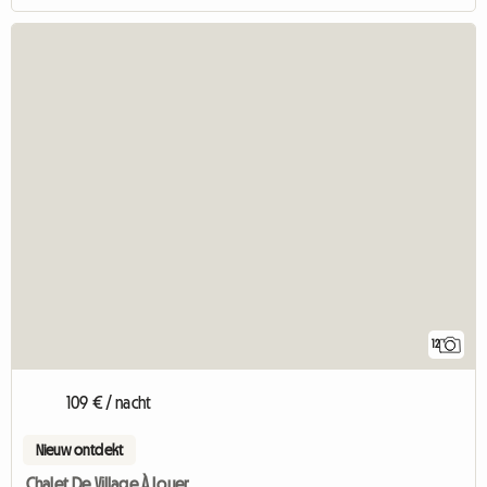
12
109 € / nacht
Nieuw ontdekt
Chalet De Village À Louer