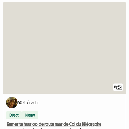
13
60 € / nacht
Direct
Nieuw
Kamer te huur op de route naar de Col du Télégraphe