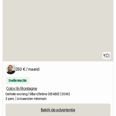
3
250 € / maand
Snelle reactie
Coloc En Montagne
Gehele woning | Villar-d'Arène (05480) | 20 M2
3 pers. | 6 maanden minimum
Bekijk de advertentie