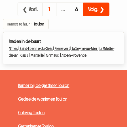
❮ Vori.
1
…
6
Volg. ❯
Kamers te huur
›
Toulon
Steden in de buurt
Nîmes |
Saint-Étienne-du-Grès |
Pierrevert |
La Seyne-sur-Mer |
La Valette-
du-Var |
Cassis |
Marseille |
Grimaud |
Aix-en-Provence
Kamer bij de gastheer Toulon
Gedeelde woningen Toulon
Coliving Toulon
Gastenkamer Toulon