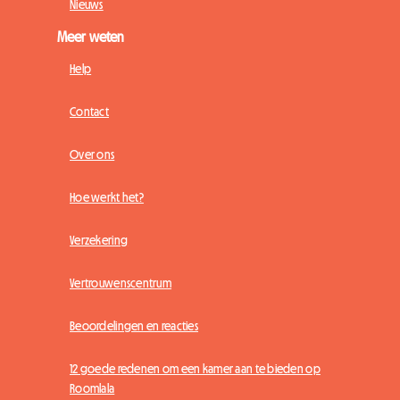
Nieuws
Meer weten
Help
Contact
Over ons
Hoe werkt het?
Verzekering
Vertrouwenscentrum
Beoordelingen en reacties
12 goede redenen om een kamer aan te bieden op
Roomlala