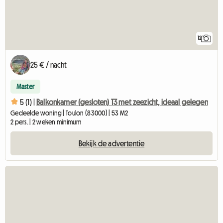
12
25 € / nacht
Master
5 (1) |
Balkonkamer (gesloten) T3 met zeezicht, ideaal gelegen
Gedeelde woning | Toulon (83000) | 53 M2
2 pers. | 2 weken minimum
Bekijk de advertentie