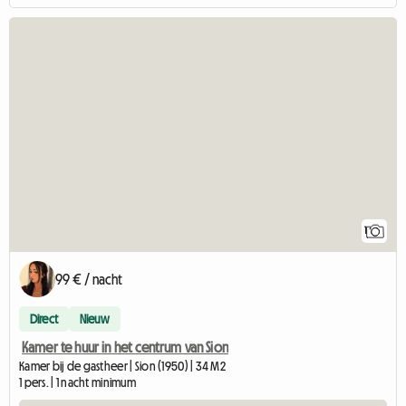
Bekijk de ad
1
99 € / nacht
Direct
Nieuw
Kamer te huur in het centrum van Sion
Kamer bij de gastheer | Sion (1950) | 34 M2
1 pers. | 1 nacht minimum