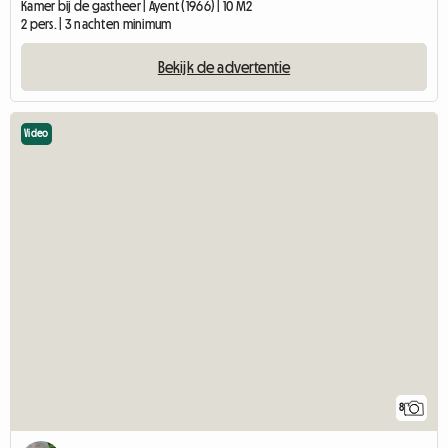
Kamer bij de gastheer | Ayent (1966) | 10 M2
2 pers. | 3 nachten minimum
Bekijk de advertentie
Video
8