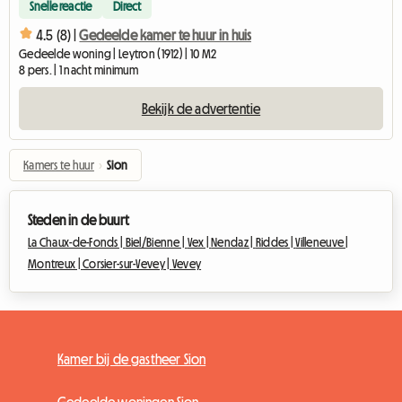
Snelle reactie
Direct
4.5 (8) |
Gedeelde kamer te huur in huis
Gedeelde woning | Leytron (1912) | 10 M2
8 pers. | 1 nacht minimum
Bekijk de advertentie
Kamers te huur
›
Sion
Steden in de buurt
La Chaux-de-Fonds |
Biel/Bienne |
Vex |
Nendaz |
Riddes |
Villeneuve |
Montreux |
Corsier-sur-Vevey |
Vevey
Kamer bij de gastheer Sion