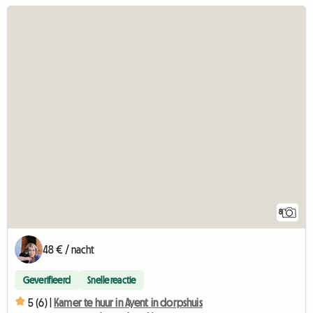
8
48 € / nacht
Geverifieerd
Snelle reactie
5 (6) |
Kamer te huur in Ayent in dorpshuis