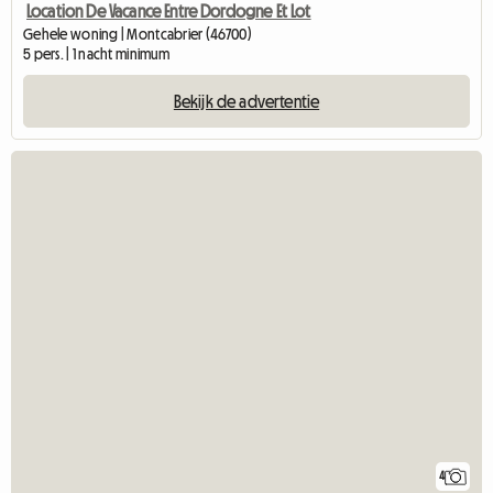
Location De Vacance Entre Dordogne Et Lot
Gehele woning | Montcabrier (46700)
5 pers. | 1 nacht minimum
Bekijk de advertentie
4