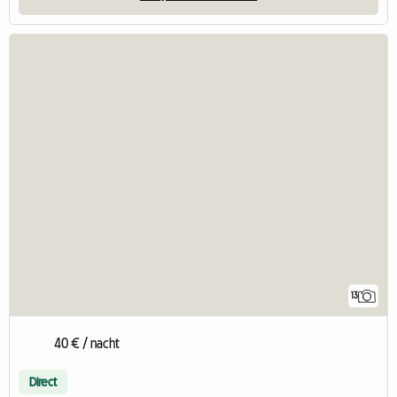
13
40 € / nacht
Direct