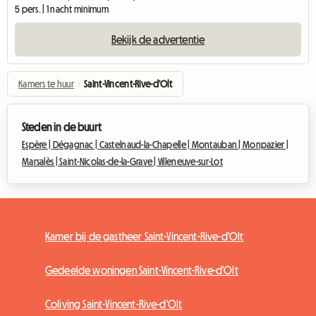
5 pers. | 1 nacht minimum
Bekijk de advertentie
Kamers te huur
›
Saint-Vincent-Rive-d'Olt
Steden in de buurt
Espère |
Dégagnac |
Castelnaud-la-Chapelle |
Montauban |
Monpazier |
Marsalès |
Saint-Nicolas-de-la-Grave |
Villeneuve-sur-Lot
Kamer bij de gastheer Saint-Vincent-Rive-d'Olt
Gedeelde woningen Saint-Vincent-Rive-d'Olt
Coliving Saint-Vincent-Rive-d'Olt