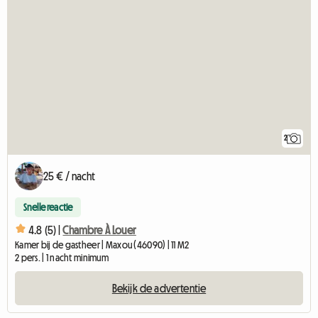
2
25 € / nacht
Snelle reactie
4.8 (5) |
Chambre À Louer
Kamer bij de gastheer | Maxou (46090) | 11 M2
2 pers. | 1 nacht minimum
Bekijk de advertentie