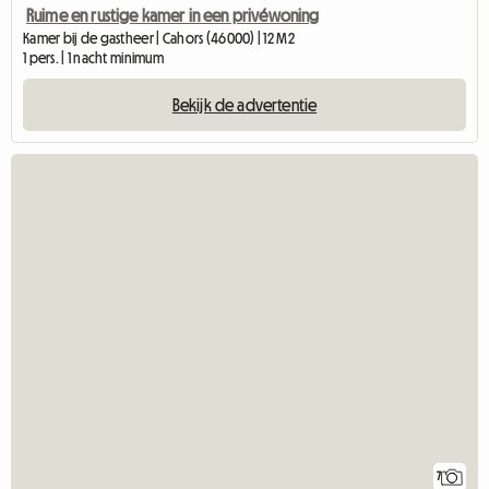
Ruime en rustige kamer in een privéwoning
Kamer bij de gastheer | Cahors (46000) | 12 M2
1 pers. | 1 nacht minimum
Bekijk de advertentie
7