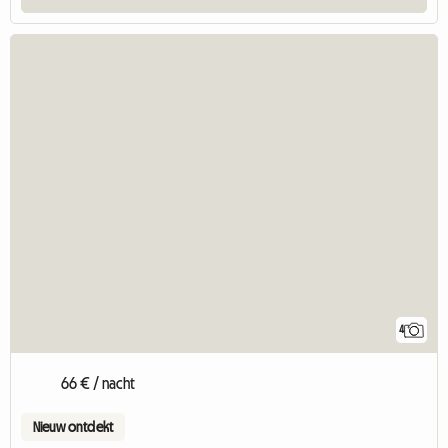
4
66 € / nacht
Nieuw ontdekt