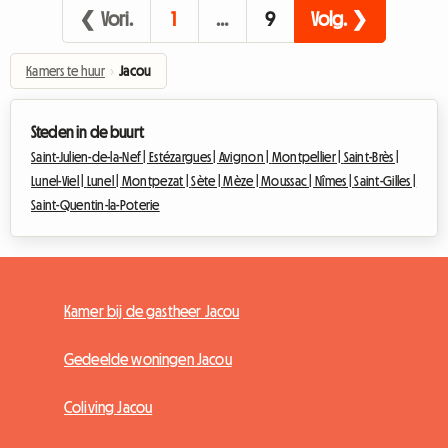
❮ Vori.
1
…
9
Volg. ❯
Kamers te huur
›
Jacou
Steden in de buurt
Saint-Julien-de-la-Nef |
Estézargues |
Avignon |
Montpellier |
Saint-Brès |
Lunel-Viel |
Lunel |
Montpezat |
Sète |
Mèze |
Moussac |
Nîmes |
Saint-Gilles |
Saint-Quentin-la-Poterie
Kamer bij de gastheer Jacou
Gedeelde woningen Jacou
Coliving Jacou