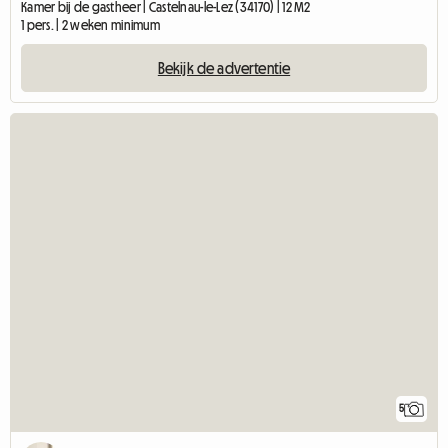
Kamer bij de gastheer | Castelnau-le-Lez (34170) | 12 M2
1 pers. | 2 weken minimum
Bekijk de advertentie
5