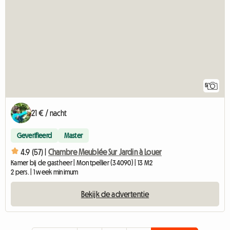
5
21 € / nacht
Geverifieerd
Master
4.9 (57) |
Chambre Meublée Sur Jardin à Louer
Kamer bij de gastheer | Montpellier (34090) | 13 M2
2 pers. | 1 week minimum
Bekijk de advertentie