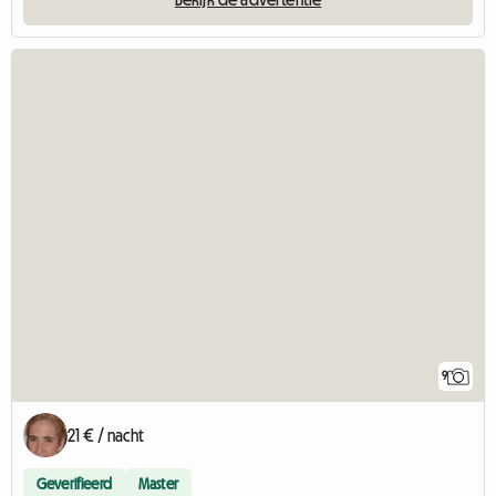
9
21 € / nacht
Geverifieerd
Master