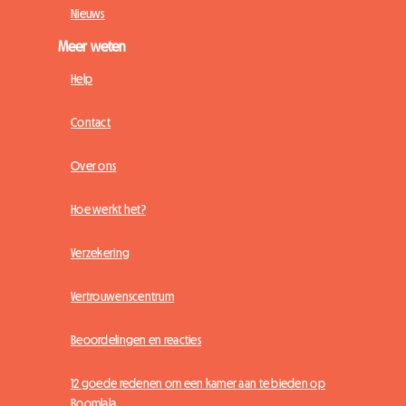
Nieuws
Meer weten
Help
Contact
Over ons
Hoe werkt het?
Verzekering
Vertrouwenscentrum
Beoordelingen en reacties
12 goede redenen om een kamer aan te bieden op
Roomlala