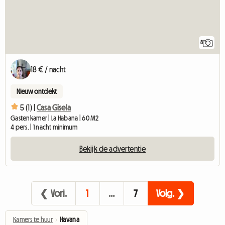
8
18 € / nacht
Nieuw ontdekt
5 (1) |
Casa Gisela
Gastenkamer | La Habana | 60 M2
4 pers. | 1 nacht minimum
Bekijk de advertentie
❮ Vori.
1
…
7
Volg. ❯
Kamers te huur
›
Havana