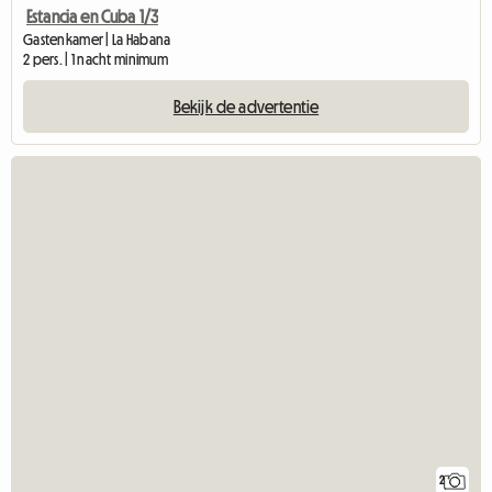
Estancia en Cuba 1/3
Gastenkamer | La Habana
2 pers. | 1 nacht minimum
Bekijk de advertentie
2