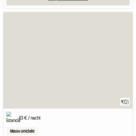
8
43 € / nacht
Nieuw ontdekt