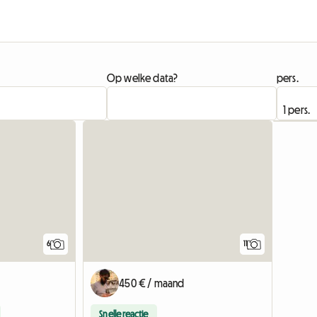
Op welke data?
pers.
6
11
450 € / maand
Snelle reactie