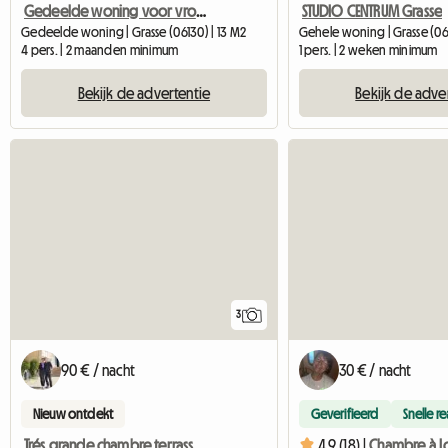
Gedeelde woning voor vrouwen, van alle gemakken voorzien, all-in
STUDIO CENTRUM Grasse
Gedeelde woning | Grasse (06130) | 13 M2
Gehele woning | Grasse (061
4 pers. | 2 maanden minimum
1 pers. | 2 weken minimum
Bekijk de advertentie
Bekijk de adve
3
90 € / nacht
30 € / nacht
Nieuw ontdekt
Geverifieerd
Snelle re
Trés grande chambre terrasse panoramique
4.9 (18) |