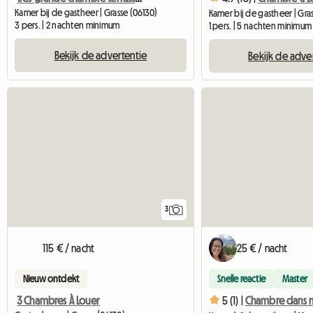
Kamer bij de gastheer | Grasse (06130)
Kamer bij de gastheer | Gras
3 pers. | 2 nachten minimum
1 pers. | 5 nachten minimum
Bekijk de advertentie
Bekijk de adve
3
115 € / nacht
25 € / nacht
Nieuw ontdekt
Snelle reactie
Master
3 Chambres À Louer
5 (1) |