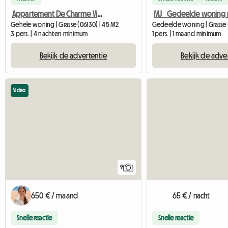
Appartement De Charme Vieux Grasse - Rue Touristique
Gehele woning | Grasse (06130) | 45 M2
Gedeelde woning | Grasse (
3 pers. | 4 nachten minimum
1 pers. | 1 maand minimum
Bekijk de advertentie
Bekijk de adve
Video
9
650 € / maand
65 € / nacht
Snelle reactie
Snelle reactie