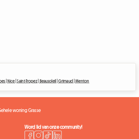
bes |
Nice |
Saint-Tropez |
Beausoleil |
Grimaud |
Menton
ehele woning Grasse
Word lid van onze community!