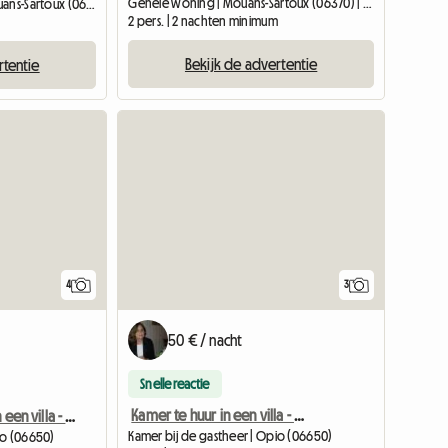
Gehele woning | Mouans-Sartoux (06370) | 21 M2
Kamer bij de gastheer | Mouans-Sartoux (06370) | 12 M2
2 pers. | 2 nachten minimum
Bekijk de advertentie
rtentie
4
3
50 € / nacht
Snelle reactie
Kamer te huur in een villa - Opio
Kamer te huur in een villa - Opio
Kamer bij de gastheer | Opio (06650)
io (06650)