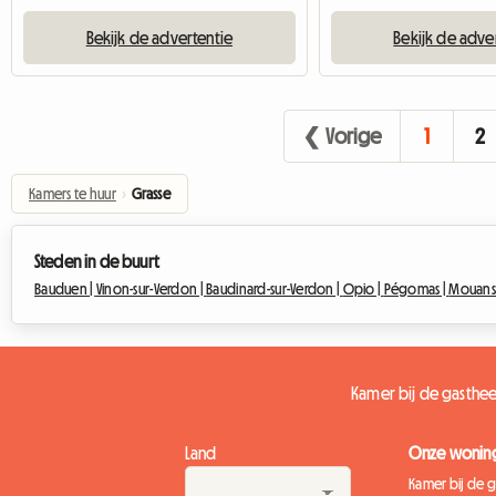
Bekijk de advertentie
Bekijk de adve
❮ Vorige
1
2
Kamers te huur
›
Grasse
Steden in de buurt
Bauduen |
Vinon-sur-Verdon |
Baudinard-sur-Verdon |
Opio |
Pégomas |
Mouans-
Kamer bij de gasthee
Land
Onze wonin
Kamer bij de 