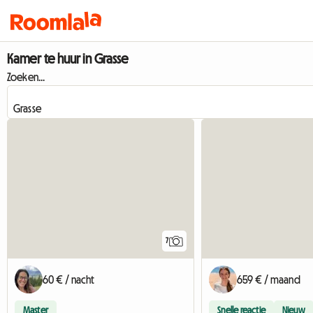
Kamer te huur in Grasse
Zoeken...
7
60 € / nacht
659 € / maand
Master
Snelle reactie
Nieuw