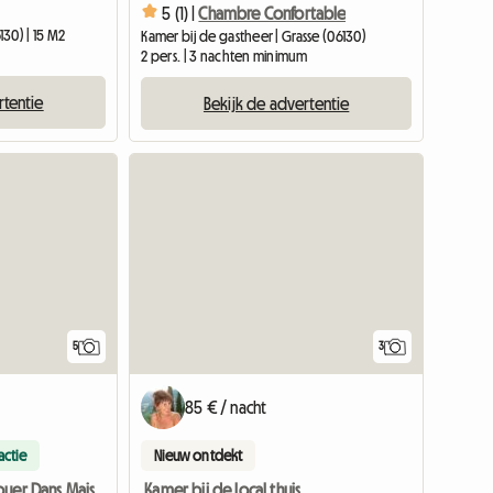
5 (1) |
Chambre Confortable
30) | 15 M2
Kamer bij de gastheer | Grasse (06130)
2 pers. | 3 nachten minimum
rtentie
Bekijk de advertentie
Bekijk de a
5
3
85 € / nacht
actie
Nieuw ontdekt
Kamer bij de local thuis
Chambre à Louer Dans Maison Avec Jardin