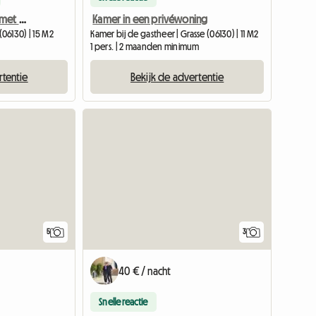
MJ_ Gedeelde woning met alle comfort
Kamer in een privéwoning
06130) | 15 M2
Kamer bij de gastheer | Grasse (06130) | 11 M2
1 pers. | 2 maanden minimum
rtentie
Bekijk de advertentie
5
3
40 € / nacht
Snelle reactie