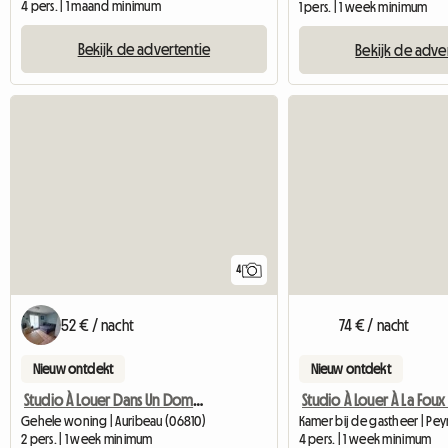
4 pers. | 1 maand minimum
1 pers. | 1 week minimum
Bekijk de advertentie
Bekijk de adve
4
52 € / nacht
74 € / nacht
Nieuw ontdekt
Nieuw ontdekt
Studio À Louer Dans Un Domaine Privé
Gehele woning | Auribeau (06810)
Kamer bij de gastheer | P
2 pers. | 1 week minimum
4 pers. | 1 week minimum