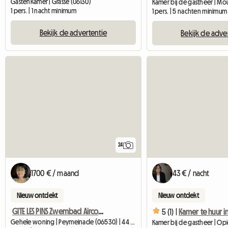
Gastenkamer | Grasse (06130)
1 pers. | 1 nacht minimum
1 pers. | 5 nachten minimum
Bekijk de advertentie
Bekijk de adve
24
1700 € / maand
43 € / nacht
Nieuw ontdekt
Nieuw ontdekt
GîTE LES PINS Zwembad Airconditioning Tuin Wifi Rustig
5 (1) |
Gehele woning | Peymeinade (06530) | 44 M2
Kamer bij de gastheer | Op