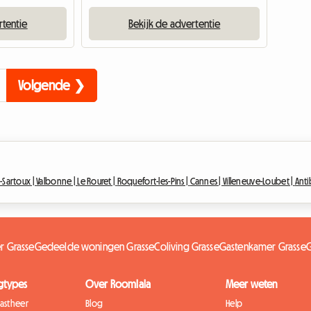
rtentie
Bekijk de advertentie
Volgende ❯
Sartoux |
Valbonne |
Le Rouret |
Roquefort-les-Pins |
Cannes |
Villeneuve-Loubet |
Anti
r Grasse
Gedeelde woningen Grasse
Coliving Grasse
Gastenkamer Grasse
G
gtypes
Over Roomlala
Meer weten
gastheer
Blog
Help