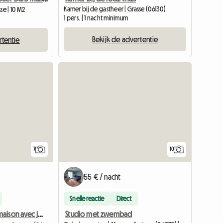
Kamer bij de gastheer | Grasse (06130)
se | 10 M2
1 pers. | 1 nacht minimum
Bekijk de advertentie
rtentie
Bekijk de a
7
10
55 € / nacht
Snelle reactie
Direct
Studio met zwembad
Chambre dans maison avec jardin / piscine près de Grasse