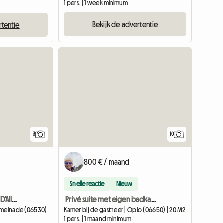
1 pers. | 1 week minimum
Bekijk de advertentie
rtentie
3
10
800 € / maand
Snelle reactie
Nieuw
Studio À Louer À La Foux D'Allos (1 800 M)
Privé suite met eigen badkamer. Zwembad tennis
eymeinade (06530)
Kamer bij de gastheer | Opio (06650) | 20 M2
1 pers. | 1 maand minimum