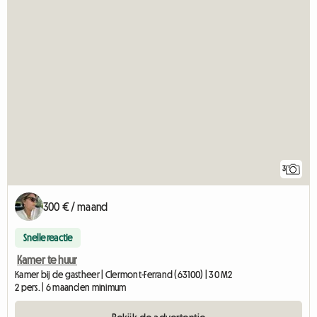
3
300 € / maand
Snelle reactie
Kamer te huur
Kamer bij de gastheer | Clermont-Ferrand (63100) | 30 M2
2 pers. | 6 maanden minimum