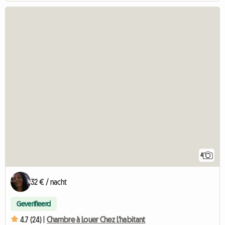
4
32 € / nacht
Geverifieerd
4.7 (24) |
Chambre à Louer Chez L'habitant