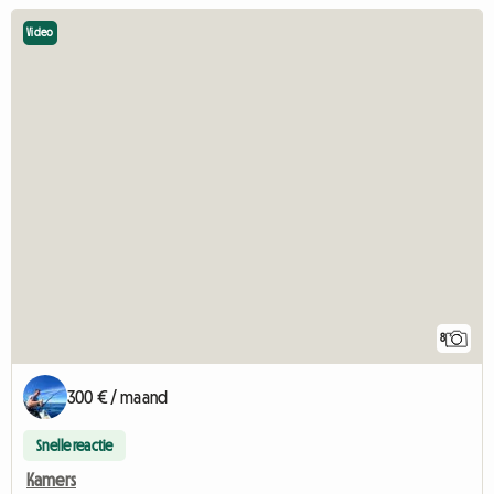
Video
8
300 € / maand
Snelle reactie
Kamers