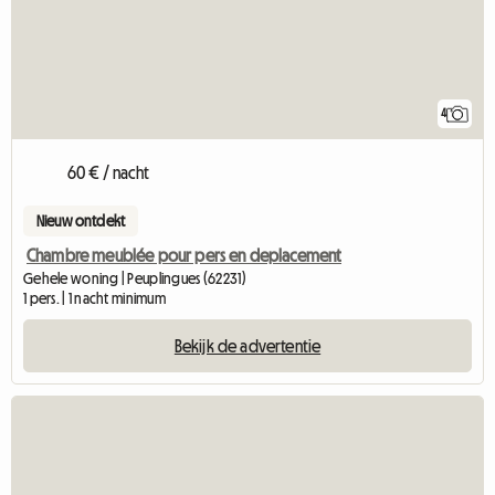
4
60 € / nacht
Nieuw ontdekt
Chambre meublée pour pers en deplacement
Gehele woning | Peuplingues (62231)
1 pers. | 1 nacht minimum
Bekijk de advertentie
Bekijk de adv