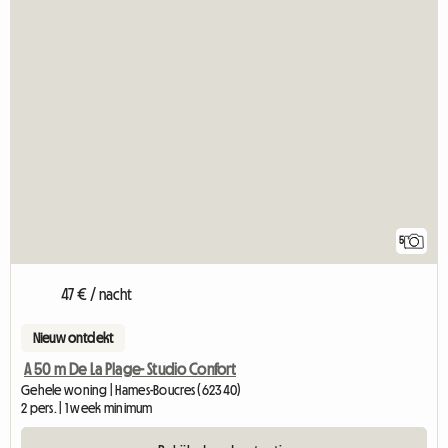
5
47 € / nacht
Nieuw ontdekt
A 50 m De La Plage- Studio Confort
Gehele woning | Hames-Boucres (62340)
2 pers. | 1 week minimum