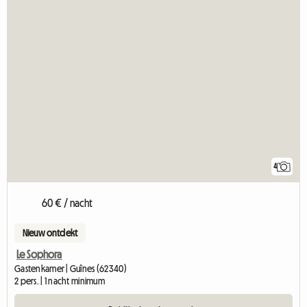
4
60 € / nacht
Nieuw ontdekt
Le Sophora
Gastenkamer | Guînes (62340)
2 pers. | 1 nacht minimum