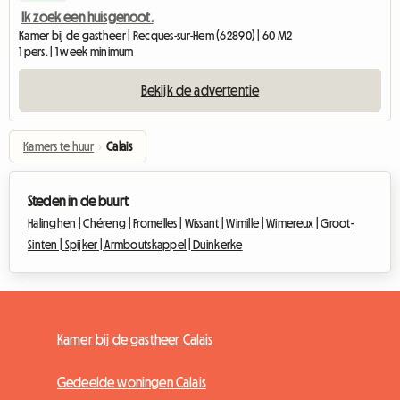
Ik zoek een huisgenoot.
Kamer bij de gastheer | Recques-sur-Hem (62890) | 60 M2
1 pers. | 1 week minimum
Bekijk de advertentie
Kamers te huur
›
Calais
Steden in de buurt
Halinghen |
Chéreng |
Fromelles |
Wissant |
Wimille |
Wimereux |
Groot-
Sinten |
Spijker |
Armboutskappel |
Duinkerke
Kamer bij de gastheer Calais
Gedeelde woningen Calais