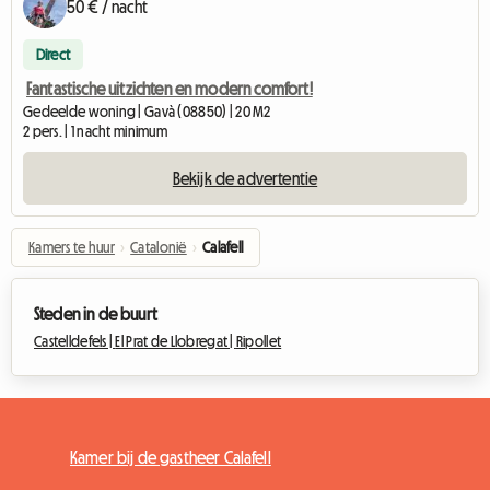
50 € / nacht
Direct
Fantastische uitzichten en modern comfort!
Gedeelde woning | Gavà (08850) | 20 M2
2 pers. | 1 nacht minimum
Bekijk de advertentie
Kamers te huur
›
Catalonië
›
Calafell
Steden in de buurt
Castelldefels |
El Prat de Llobregat |
Ripollet
Kamer bij de gastheer Calafell