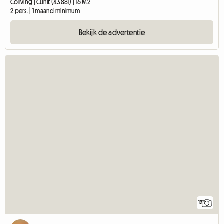
Coliving | Cunit (43881) | 16 M2
2 pers. | 1 maand minimum
Bekijk de advertentie
12