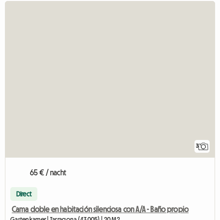
3
65 € / nacht
Direct
Cama doble en habitación silenciosa con A/A - Baño propio
Gastenkamer | Tarragona (43005) | 20 M2