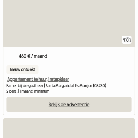
4
460 € / maand
Nieuw ontdekt
Appartement te huur, instapklaar
Kamer bij de gastheer | Santa Margarida I Els Monjos (08730)
2 pers. | 1 maand minimum
Bekijk de advertentie