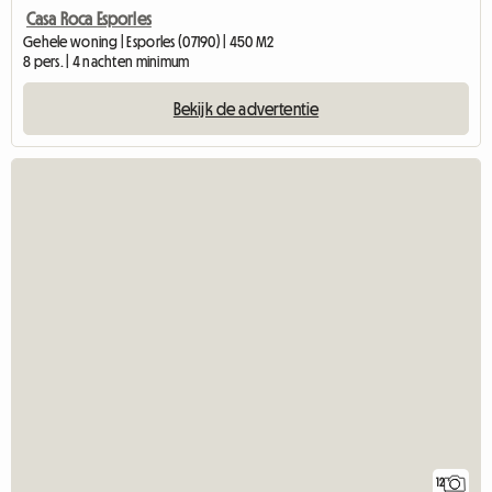
Casa Roca Esporles
Gehele woning | Esporles (07190) | 450 M2
8 pers. | 4 nachten minimum
Bekijk de advertentie
12