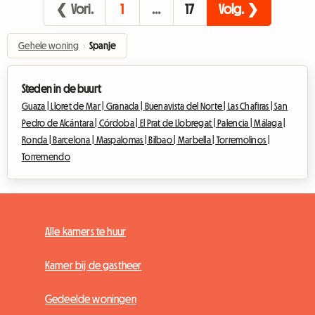
❮ Vori.
1
…
17
Volg. ❯
Gehele woning
›
Spanje
Steden in de buurt
Guaza |
Lloret de Mar |
Granada |
Buenavista del Norte |
Las Chafiras |
San
Pedro de Alcántara |
Córdoba |
El Prat de Llobregat |
Palencia |
Málaga |
Ronda |
Barcelona |
Maspalomas |
Bilbao |
Marbella |
Torremolinos |
Torremendo
Alle kamers te huur
Kamer bij de gastheer
Gedeelde woningen