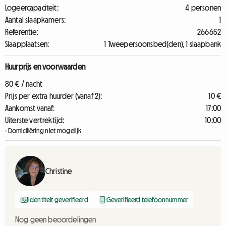
Logeercapaciteit:
4 personen
Aantal slaapkamers:
1
Referentie:
266652
Slaapplaatsen:
1 Tweepersoonsbed(den), 1 slaapbank
Huurprijs en voorwaarden
80 € / nacht
Prijs per extra huurder (vanaf 2):
10 €
Aankomst vanaf:
17:00
Uiterste vertrektijd:
10:00
- Domiciliëring niet mogelijk
Christine
Identiteit geverifieerd
Geverifieerd telefoonnummer
Nog geen beoordelingen