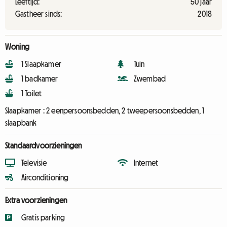
Leeftijd:
50 jaar
Gastheer sinds:
2018
Woning
1 Slaapkamer
Tuin
1 badkamer
Zwembad
1 Toilet
Slaapkamer :
2 eenpersoonsbedden, 2 tweepersoonsbedden, 1
slaapbank
Standaardvoorzieningen
Televisie
Internet
Airconditioning
Extra voorzieningen
Gratis parking