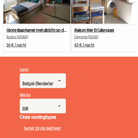
Grote slaapkamer met uitzicht op de tuin
Maison Mer Et Calanques
Toulon (83000)
Ceyreste (13600)
26 € / nacht
43 € / nacht
Land
Valuta
Onze woningtypes
Kamer bij de gastheer