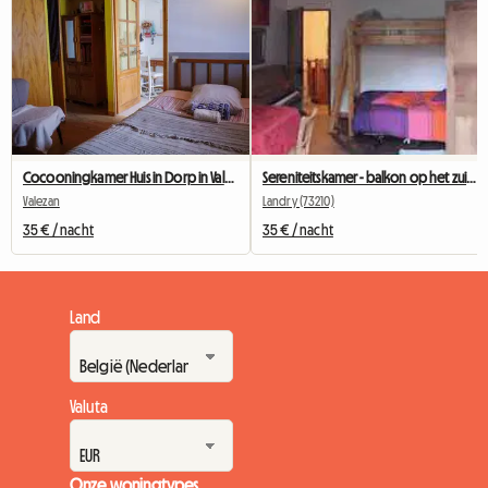
Cocooningkamer Huis in Dorp in Valezan 73210
Sereniteitskamer - balkon op het zuiden
Valezan
Landry (73210)
35 € / nacht
35 € / nacht
Land
Valuta
Onze woningtypes