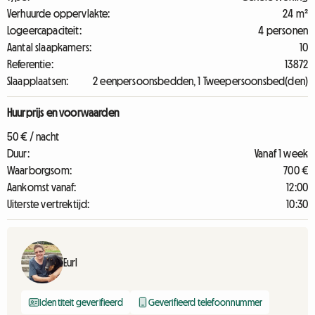
Verhuurde oppervlakte:
24 m²
Logeercapaciteit:
4 personen
Aantal slaapkamers:
10
Referentie:
13872
Slaapplaatsen:
2 eenpersoonsbedden, 1 Tweepersoonsbed(den)
Huurprijs en voorwaarden
50 € / nacht
Duur:
Vanaf 1 week
Waarborgsom:
700 €
Aankomst vanaf:
12:00
Uiterste vertrektijd:
10:30
Eurl
Identiteit geverifieerd
Geverifieerd telefoonnummer