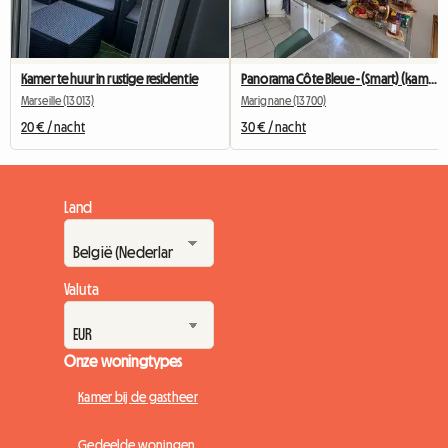
Kamer te huur in rustige residentie
Panorama Côte Bleue - (Smart) (kamer)
Marseille (13013)
Marignane (13700)
20 € / nacht
30 € / nacht
Land
Valuta
Onze woningtypes
Kamer bij de gastheer
Gedeelde woningen