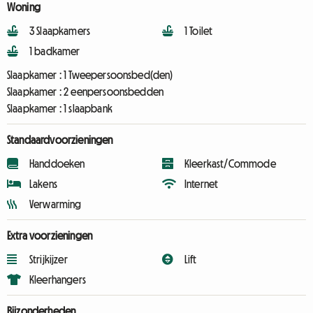
Woning
3 Slaapkamers
1 Toilet
1 badkamer
Slaapkamer :
1 Tweepersoonsbed(den)
Slaapkamer :
2 eenpersoonsbedden
Slaapkamer :
1 slaapbank
Standaardvoorzieningen
Handdoeken
Kleerkast/Commode
Lakens
Internet
Verwarming
Extra voorzieningen
Strijkijzer
Lift
Kleerhangers
Bijzonderheden