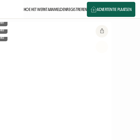
HOE HET WERKT
AANMELDEN
REGISTREREN
ADVERTENTIE PLAATSEN
mer
bad
bad