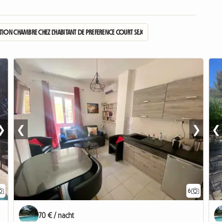
TION CHAMBRE CHEZ L'HABITANT DE PREFERENCE COURT SEJOUR
❯
❮
❯
❮
6
70 € / nacht