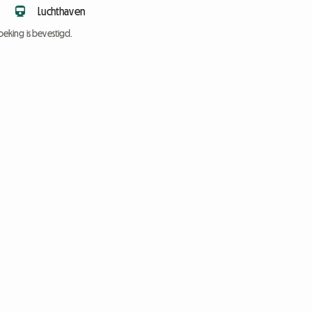
Luchthaven
eking is bevestigd.