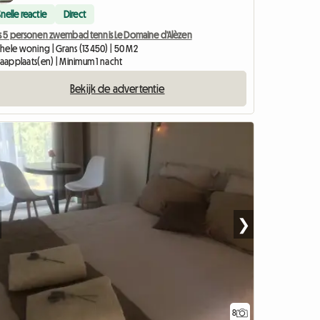
Snelle reactie
Direct
is 5 personen zwembad tennis Le Domaine d'Alèzen
hele woning | Grans (13450) | 50 M2
laapplaats(en) | Minimum 1 nacht
Bekijk de advertentie
❯
8