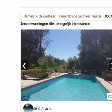
Kamers bij de gastheer
›
Kamers bij de gastheer Frankrijk
›
LOCA
Andere woningen die u mogelijk interesseren
❮
10
65 € / nacht