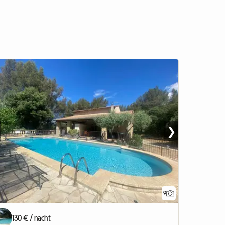
❯
9
130 € / nacht