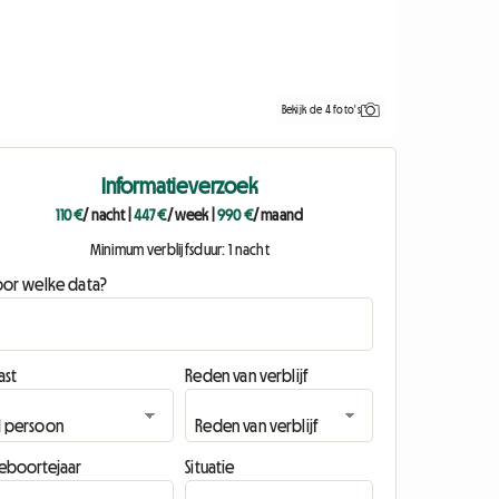
Bekijk de 4 foto's
Informatieverzoek
110 €
/ nacht
|
447 €
/ week
|
990 €
/ maand
Minimum verblijfsduur: 1 nacht
oor welke data?
ast
Reden van verblijf
eboortejaar
Situatie