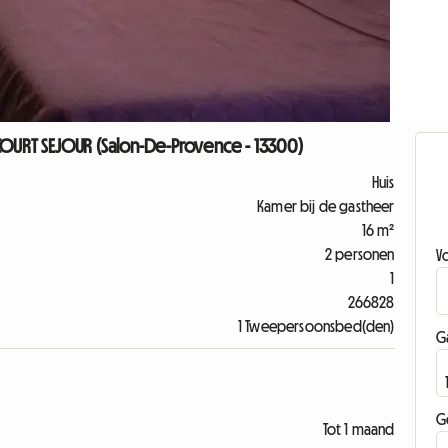
COURT SEJOUR (Salon-De-Provence - 13300)
Huis
Kamer bij de gastheer
16 m²
2 personen
V
1
266828
1 Tweepersoonsbed(den)
G
G
Tot 1 maand