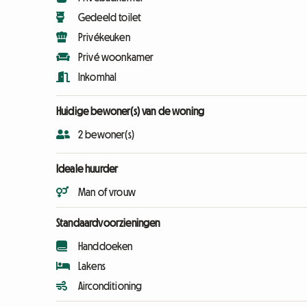
Gedeeld toilet
Privékeuken
Privé woonkamer
Inkomhal
Huidige bewoner(s) van de woning
2 bewoner(s)
Ideale huurder
Man of vrouw
Standaardvoorzieningen
Handdoeken
Lakens
Airconditioning