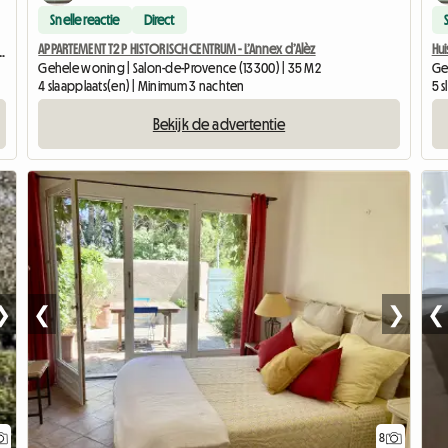
Snelle reactie
Direct
APPARTEMENT T2 P HISTORISCH CENTRUM - L’Annex d’Alèz
Hu
 AVEC TERRASSE ET CUISINE D’ÉTÉ
Gehele woning | Salon-de-Provence (13300) | 35 M2
Ge
4 slaapplaats(en) | Minimum 3 nachten
5 s
Bekijk de advertentie
❯
❮
❯
❮
8