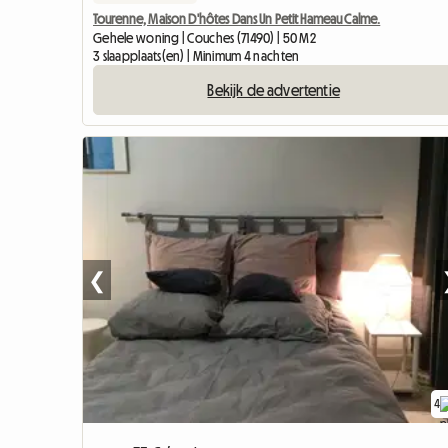
Tourenne, Maison D'hôtes Dans Un Petit Hameau Calme.
Gehele woning | Couches (71490) | 50 M2
3 slaapplaats(en) | Minimum 4 nachten
Bekijk de advertentie
❮
4