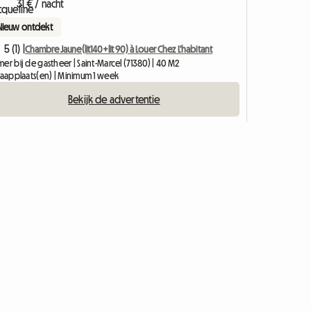
31 € / nacht
Nieuw ontdekt
5 (1) |
Chambre Jaune(lit140+lit 90) à Louer Chez L'habitant
er bij de gastheer | Saint-Marcel (71380) | 40 M2
slaapplaats(en) | Minimum 1 week
Bekijk de advertentie
Word lid van onze community!
ties