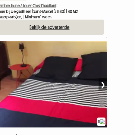
ambre Jaune à Louer Chez L'habitant
er bij de gastheer | Saint-Marcel (71380) | 40 M2
slaapplaats(en) | Minimum 1 week
Bekijk de advertentie
❯
11