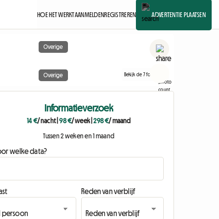
HOE HET WERKT
AANMELDEN
REGISTREREN
ADVERTENTIE PLAATSEN
Overige
Bekijk de 7 foto's
Overige
Informatieverzoek
14 €
/ nacht
|
98 €
/ week
|
298 €
/ maand
Tussen 2 weken en 1 maand
oor welke data?
ast
Reden van verblijf