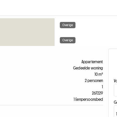
Overige
Overige
Appartement
Gedeelde woning
10 m²
2 personen
V
1
267229
1 Eenpersoonsbed
G