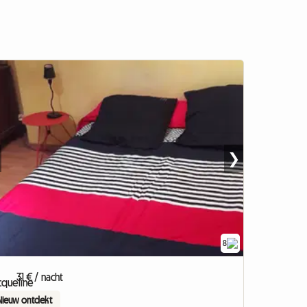
❯
8
31 € / nacht
Nieuw ontdekt