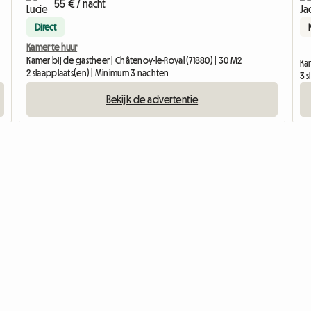
55 € / nacht
Direct
Kamer te huur
Kamer bij de gastheer | Châtenoy-le-Royal (71880) | 30 M2
Kam
2 slaapplaats(en) | Minimum 3 nachten
3 
Bekijk de advertentie
gtypes
Over Roomlala
Meer weten
gastheer
Blog
Help
ningen
Vacatures
Contact
Pers
Over ons
Partnerschappen
Hoe werkt het?
ngen
Juridische informatie
Verzekering
Gebruiksvoorwaarden
Vertrouwenscentrum
Onze cijfers
Beoordelingen en reac