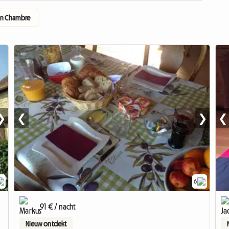
on Chambre
❯
❮
❯
❮
6
91 € / nacht
Nieuw ontdekt