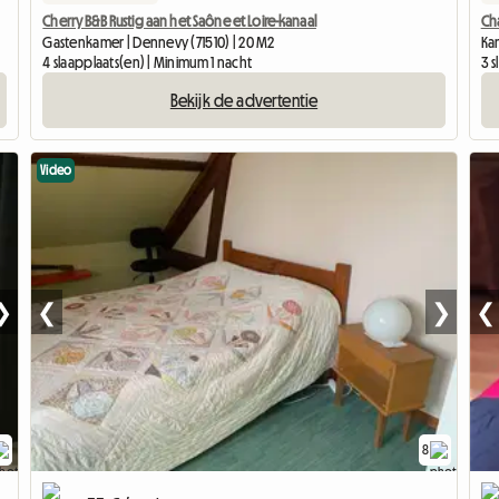
Cherry B&B Rustig aan het Saône et Loire-kanaal
Ch
Gastenkamer | Dennevy (71510) | 20 M2
Kam
4 slaapplaats(en) | Minimum 1 nacht
3 
Bekijk de advertentie
Video
❯
❮
❯
❮
8