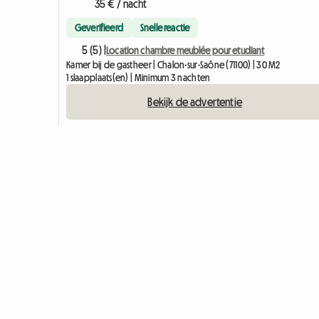
35 € / nacht
Geverifieerd
Snelle reactie
5 (5) |
Location chambre meublée pour etudiant
Kamer bij de gastheer | Chalon-sur-Saône (71100) | 30 M2
1 slaapplaats(en) | Minimum 3 nachten
Bekijk de advertentie
Land
Onze wonin
Kamer bij de 
Gedeelde wo
Valuta
Colivings
Gastenkamer
Gehele woni