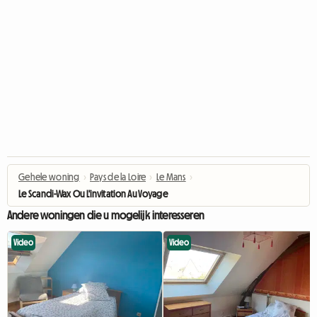
Gehele woning
›
Pays de la Loire
›
Le Mans
›
Le Scandi-Wax Ou L'invitation Au Voyage
Andere woningen die u mogelijk interesseren
Video
Video