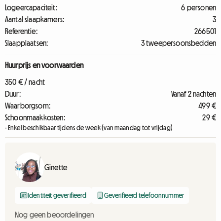
Logeercapaciteit:
6 personen
Aantal slaapkamers:
3
Referentie:
266501
Slaapplaatsen:
3 tweepersoonsbedden
Huurprijs en voorwaarden
350 € / nacht
Duur:
Vanaf 2 nachten
Waarborgsom:
499 €
Schoonmaakkosten:
29 €
- Enkel beschikbaar tijdens de week (van maandag tot vrijdag)
Ginette
Identiteit geverifieerd
Geverifieerd telefoonnummer
Nog geen beoordelingen