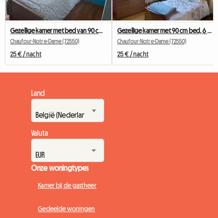
Gezellige kamer met bed van 90 cm, 6 km van de Université du Mans
Gezellige kamer met 90 cm bed, 6 km van de Université du Mans
Chaufour-Notre-Dame (72550)
Chaufour-Notre-Dame (72550)
25 € / nacht
25 € / nacht
Land
Valuta
Onze woningtypes
Kamer bij de gastheer
Gedeelde woningen