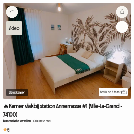
Bekijk de 8 foto's
Slaapkamer
🔥Kamer vlakbij station Annemasse #1 (Ville-La-Grand -
74100)
Automatische vertaling
-
Originele titel
5
1