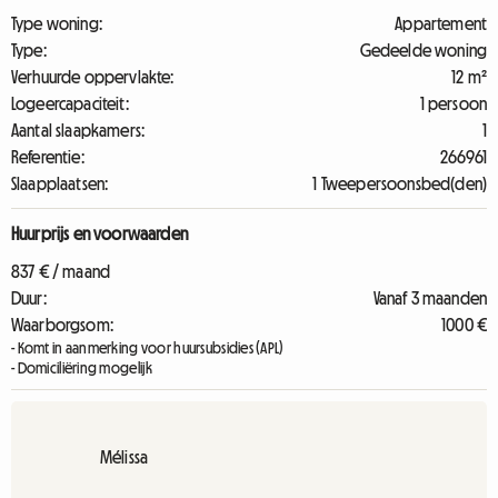
Type woning:
Appartement
Type:
Gedeelde woning
Verhuurde oppervlakte:
12 m²
Logeercapaciteit:
1 persoon
Aantal slaapkamers:
1
Referentie:
266961
Slaapplaatsen:
1 Tweepersoonsbed(den)
Huurprijs en voorwaarden
837 € / maand
Duur:
Vanaf 3 maanden
Waarborgsom:
1000 €
- Komt in aanmerking voor huursubsidies (APL)
- Domiciliëring mogelijk
Mélissa