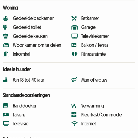
Woning
Gedeelde badkamer
Eetkamer
Gedeeld toilet
Garage
Gedeelde keuken
Televisiekamer
Woonkamer om te delen
Balkon / Terras
Inkomhal
Fitnessruimte
Ideale huurder
Van 18 tot 40 jaar
Man of vrouw
Standaardvoorzieningen
Handdoeken
Verwarming
Lakens
Kleerkast/Commode
Televisie
Internet