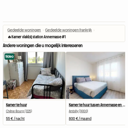
Gedeelde woningen
›
Gedeelde woningen Frankrijk
›
🔥Kamer vlakbij station Annemasse #1
Andere woningen die u mogelijk interesseren
Video
Kamer te huur
Kamer te huur tussen Annemasse en Genève
Chêne-Bourg (1225)
Ambilly (74100)
55 € / nacht
800 € / maand