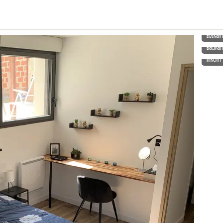
Eetkam
Badka
Inkom