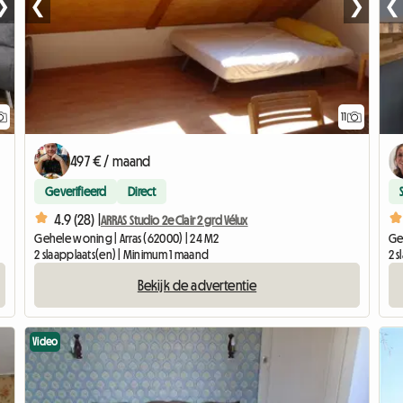
❯
❮
❯
❮
11
497 € / maand
Geverifieerd
Direct
4.9 (28) |
ARRAS Studio 2e Clair 2 grd Vélux
Gehele woning | Arras (62000) | 24 M2
Geh
2 slaapplaats(en) | Minimum 1 maand
2 
Bekijk de advertentie
Video