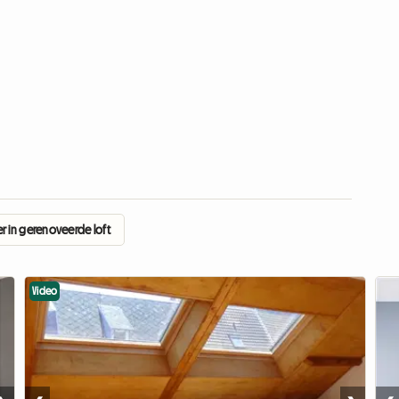
r in gerenoveerde loft
Video