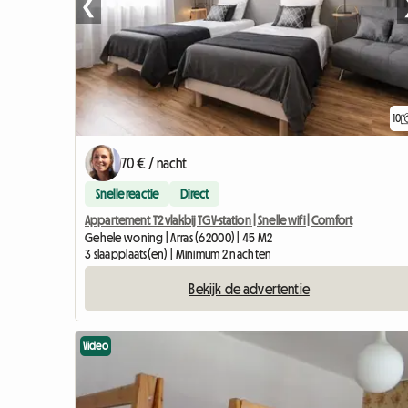
❮
10
70 € / nacht
Snelle reactie
Direct
Appartement T2 vlakbij TGV-station | Snelle wifi | Comfort
Gehele woning | Arras (62000) | 45 M2
3 slaapplaats(en) | Minimum 2 nachten
Bekijk de advertentie
Video