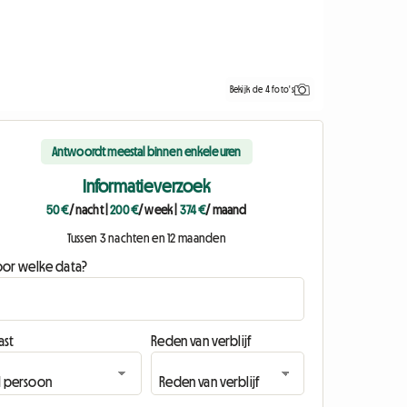
Bekijk de 4 foto's
Antwoordt meestal binnen enkele uren
Informatieverzoek
50 €
/ nacht
|
200 €
/ week
|
374 €
/ maand
Tussen 3 nachten en 12 maanden
oor welke data?
ast
Reden van verblijf