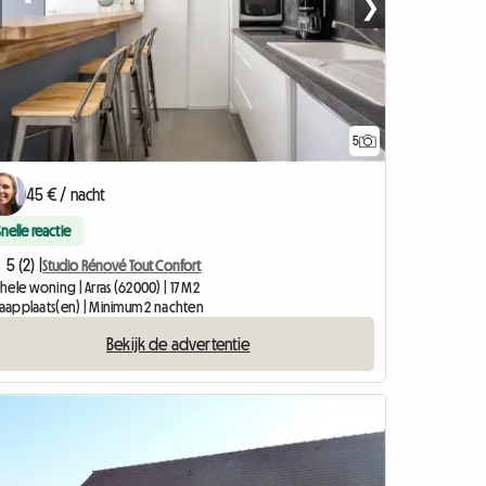
❯
5
45 € / nacht
Snelle reactie
5 (2) |
Studio Rénové Tout Confort
ele woning | Arras (62000) | 17 M2
slaapplaats(en) | Minimum 2 nachten
Bekijk de advertentie