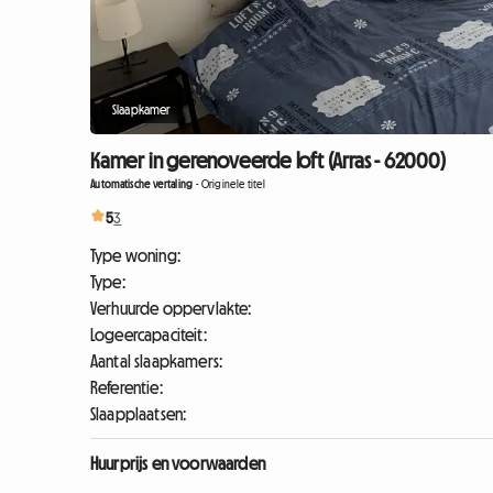
Slaapkamer
Kamer in gerenoveerde loft (Arras - 62000)
Automatische vertaling
-
Originele titel
5
3
Type woning:
Type:
Verhuurde oppervlakte:
Logeercapaciteit:
Aantal slaapkamers:
Referentie:
Slaapplaatsen:
Huurprijs en voorwaarden