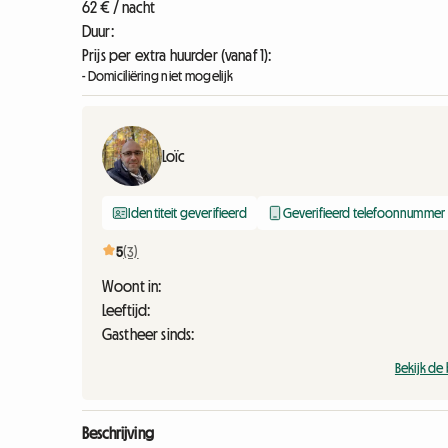
62 € / nacht
Duur:
Prijs per extra huurder (vanaf 1):
- Domiciliëring niet mogelijk
Loïc
Identiteit geverifieerd
Geverifieerd telefoonnummer
5
(3)
Woont in:
Leeftijd:
Gastheer sinds:
Bekijk de
Beschrijving