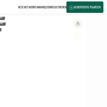
HOE HET WERKT
AANMELDEN
REGISTREREN
ADVERTENTIE PLAATSEN
er
mer