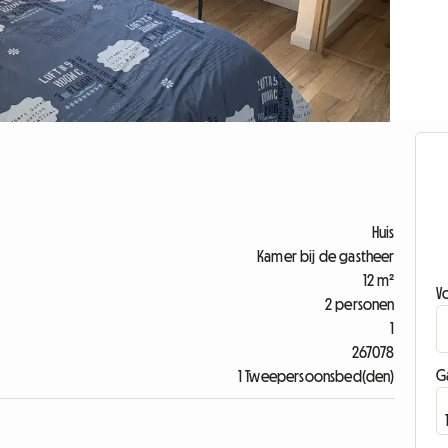
Huis
Kamer bij de gastheer
12 m²
V
2 personen
1
267078
G
1 Tweepersoonsbed(den)