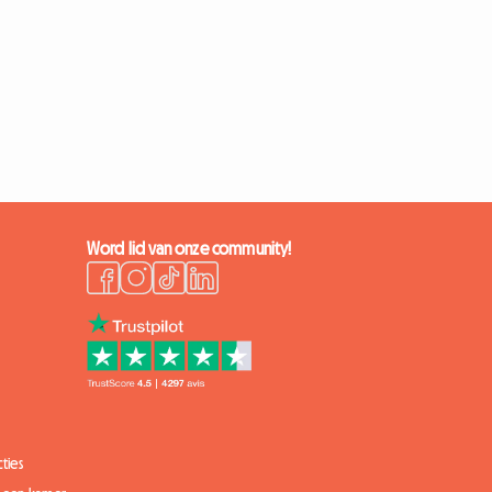
Word lid van onze community!
ties