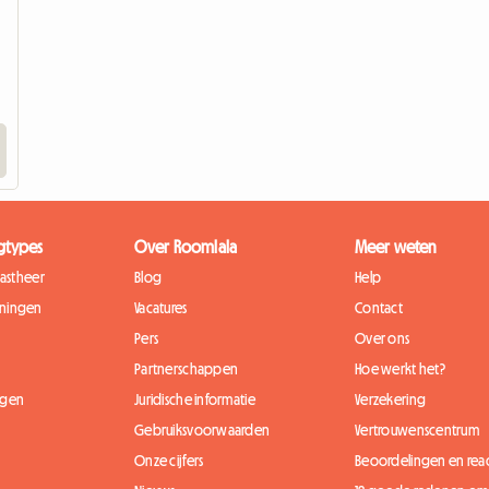
gtypes
Over Roomlala
Meer weten
gastheer
Blog
Help
ningen
Vacatures
Contact
Pers
Over ons
Partnerschappen
Hoe werkt het?
ngen
Juridische informatie
Verzekering
Gebruiksvoorwaarden
Vertrouwenscentrum
Onze cijfers
Beoordelingen en reac