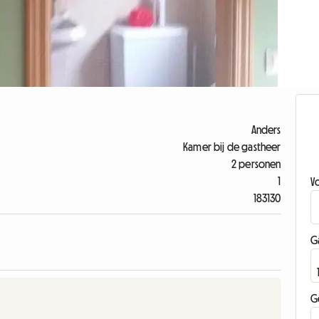
Anders
Kamer bij de gastheer
2 personen
1
V
183130
G
G