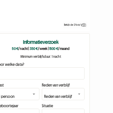
Bekijk de 2 foto's
Informatieverzoek
50 €
/ nacht
|
350 €
/ week
|
1500 €
/ maand
Minimum verblijfsduur: 1 nacht
oor welke data?
ast
Reden van verblijf
eboortejaar
Situatie