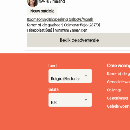
499 € / maand
Nieuw ontdekt
Room For English Speaking Girl150€/Month
Kamer bij de gastheer | Colmenar Viejo (28770)
1 slaapplaats(en) | Minimum 2 maanden
Bekijk de advertentie
Land
Onze wonin
Kamer bij de 
Gedeelde wo
Valuta
Colivings
Gastenkamer
Gehele woni