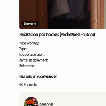
Slaapkamer
Habitacion por noches (Pedrezuela - 28723)
Type woning:
Type:
Logeercapaciteit:
Aantal slaapkamers:
Referentie:
Huurprijs en voorwaarden
50 € / nacht
Joseangel