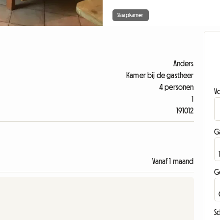
Slaapkamer
Anders
Kamer bij de gastheer
4 personen
V
1
191012
G
Vanaf 1 maand
G
Sc