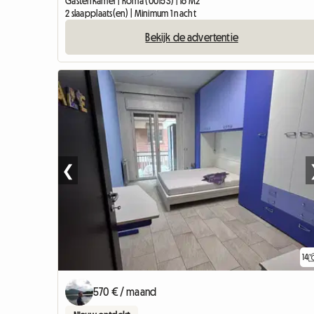
Gastenkamer | Roma (00153) | 16 M2
2 slaapplaats(en) | Minimum 1 nacht
Bekijk de advertentie
❮
14
570 € / maand