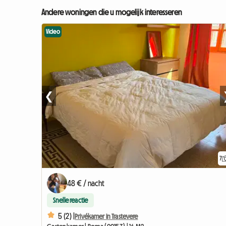
Andere woningen die u mogelijk interesseren
Video
❮
7
48 € / nacht
Snelle reactie
5 (2) |
Privékamer in Trastevere