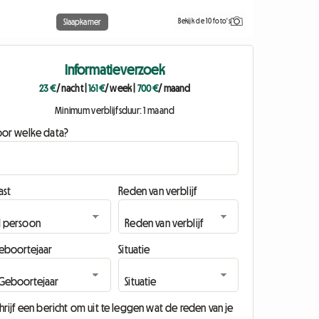
Bekijk de 10 foto's
Slaapkamer
Informatieverzoek
23 €
/ nacht
|
161 €
/ week
|
700 €
/ maand
Minimum verblijfsduur: 1 maand
oor welke data?
ast
Reden van verblijf
eboortejaar
Situatie
hrijf een bericht om uit te leggen wat de reden van je