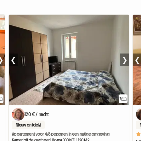
❯
❮
❯
❮
7
120 € / nacht
Nieuw ontdekt
Appartement voor 4/6 personen in een rustige omgeving
Kamer bij de gastheer | Roma (00163) | 120 M2