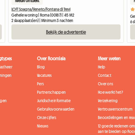
Nieuw ontdekt
LOFT Spagna/Veneto/Fontana di Trevi
Gehele woning | Roma (00187) | 45 M2
Ge
2 slaapplaats(en) | Minimum 3 nachten
6 
Bekijk de advertentie
gtypes
Over Roomlala
Meer weten
gastheer
Blog
Help
ningen
Vacatures
Contact
Pers
Over ons
Partnerschappen
Hoe werkt het?
ngen
Juridische informatie
Verzekering
Gebruiksvoorwaarden
Vertrouwenscentrum
Onze cijfers
Beoordelingen en reac
Nieuws
12 goede redenen om
aan te bieden op Roo