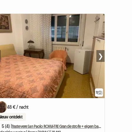
❯
11
48 € / nacht
Nieuw ontdekt
5 (4) |
Trastevere San Paolo ROMA-TRE Grande strofe + eigen badkamer