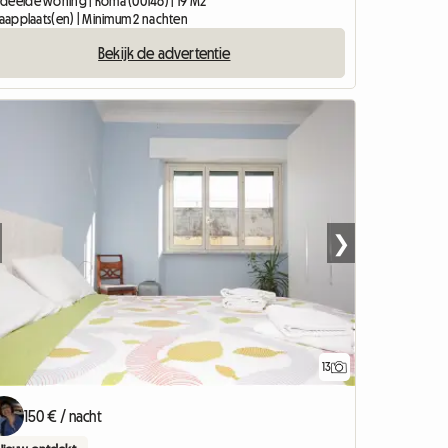
deelde woning | Roma (00146) | 19 M2
slaapplaats(en) | Minimum 2 nachten
Bekijk de advertentie
❯
13
150 € / nacht