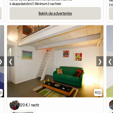
Ge
6 slaapplaats(en) | Minimum 2 nachten
2 
Bekijk de advertentie
❯
❮
❯
❮
10
120 € / nacht