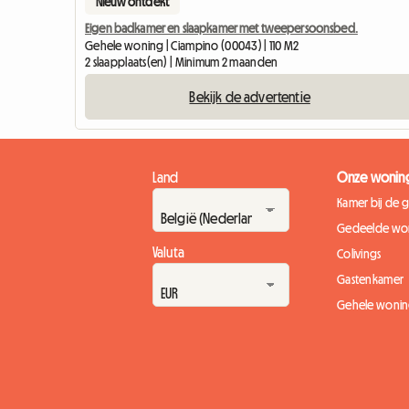
Nieuw ontdekt
Eigen badkamer en slaapkamer met tweepersoonsbed.
Gehele woning | Ciampino (00043) | 110 M2
2 slaapplaats(en) | Minimum 2 maanden
Bekijk de advertentie
Land
Onze wonin
Kamer bij de 
Gedeelde wo
Valuta
Colivings
Gastenkamer
Gehele woni