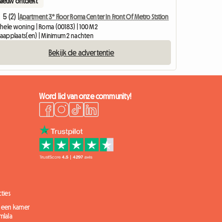
Nieuw ontdekt
5 (2) |
Apartment 3° Floor Roma Center In Front Of Metro Ststion
hele woning | Roma (00183) | 100 M2
slaapplaats(en) | Minimum 2 nachten
Bekijk de advertentie
Word lid van onze community!
ties
 een kamer
mlala