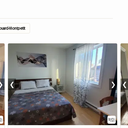
ouard-Montpetit
❯
❮
❯
❮
11