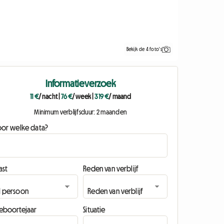
Bekijk de 4 foto's
Informatieverzoek
11 €
/ nacht
|
76 €
/ week
|
319 €
/ maand
Minimum verblijfsduur: 2 maanden
oor welke data?
ast
Reden van verblijf
eboortejaar
Situatie