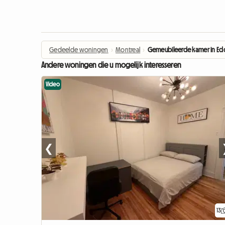
Gedeelde woningen
›
Montreal
›
Gemeubileerde kamer in Ed
Andere woningen die u mogelijk interesseren
Video
❮
13