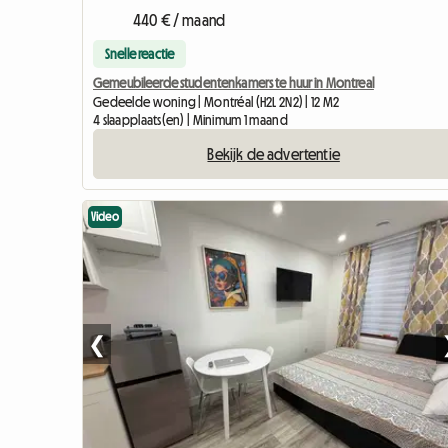
440 € / maand
Snelle reactie
Gemeubileerde studentenkamers te huur in Montreal
Gedeelde woning | Montréal (H2L 2N2) | 12 M2
4 slaapplaats(en) | Minimum 1 maand
Bekijk de advertentie
Video
❮