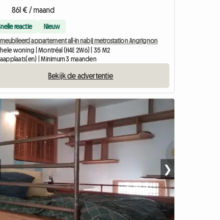
861 € / maand
Snelle reactie
Nieuw
meubileerd appartement all-in nabij metrostation Angrignon
hele woning | Montréal (H4E 2W6) | 35 M2
slaapplaats(en) | Minimum 3 maanden
Bekijk de advertentie
❯