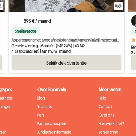
11
893 € / maand
Snelle reactie
QAM
Appartement met twee afgesloten slaapkamers vlakbij metrostation Angrignon
Gehele woning | Montréal (H4E 2W6) | 40 M2
Ka
4 slaapplaats(en) | Minimum 1 maand
2 
Bekijk de advertentie
gtypes
Over Roomlala
Meer weten
gastheer
Blog
Help
ningen
Vacatures
Contact
Pers
Over ons
Partnerschappen
Hoe werkt het?
ngen
Juridische informatie
Verzekering