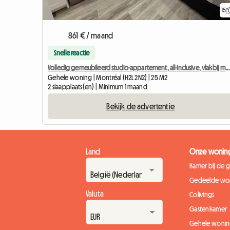
15
861 € / maand
Snelle reactie
Volledig gemeubileerd studio-appartement, all-inclusive, vlakbij metrostation Berri-U
Gehele woning | Montréal (H2L 2N2) | 25 M2
2 slaapplaats(en) | Minimum 1 maand
Bekijk de advertentie
Land
Onze wonin
Kamer bij de 
Gedeelde wo
Valuta
Colivings
Gastenkamer
Gehele woni