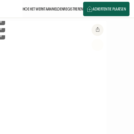
HOE HET WERKT
AANMELDEN
REGISTREREN
ADVERTENTIE PLAATSEN
ge
ge
ge