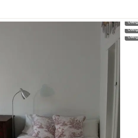
Overi
Overi
Overi