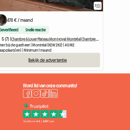
7
478 € / maand
Geverifieerd
Snelle reactie
5 (7) |
Chambre à Louer Plateau Mont-royal Montréal Chambre Double M
mer bij de gastheer | Montréal (H2W 2K2) | 40 M2
slaapplaats(en) | Minimum 1 maand
Bekijk de advertentie
Word lid van onze community!