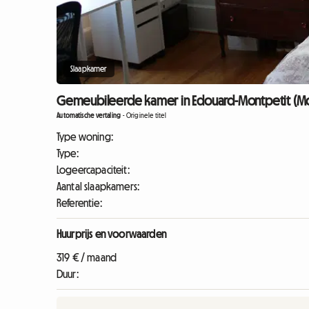
Slaapkamer
Gemeubileerde kamer in Edouard-Montpetit (Mont
Automatische vertaling
-
Originele titel
Type woning:
Type:
Logeercapaciteit:
Aantal slaapkamers:
Referentie:
Huurprijs en voorwaarden
319 € / maand
Duur: