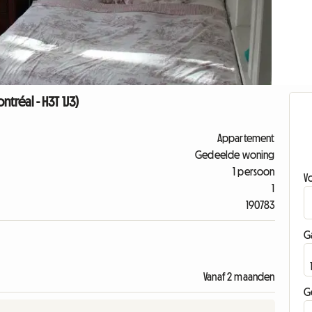
réal - H3T 1J3)
Appartement
Gedeelde woning
1 persoon
V
1
190783
G
Vanaf 2 maanden
G