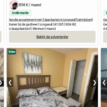
1594 € / maand
Snelle reactie
Handig appartement met 3 slaapkamers in Longueuil (Saint-Hubert)
Ge
Kamer bij de gastheer | Longueuil (J4T 2K7) | 1004 M2
Ge
6 slaapplaats(en) | Minimum 1 maand
4 
Bekijk de advertentie
Video
❯
❮
❯
❮