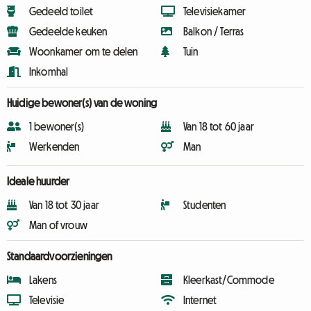
Gedeeld toilet
Televisiekamer
Gedeelde keuken
Balkon / Terras
Woonkamer om te delen
Tuin
Inkomhal
Huidige bewoner(s) van de woning
1 bewoner(s)
Van 18 tot 60 jaar
Werkenden
Man
Ideale huurder
Van 18 tot 30 jaar
Studenten
Man of vrouw
Standaardvoorzieningen
Lakens
Kleerkast/Commode
Televisie
Internet