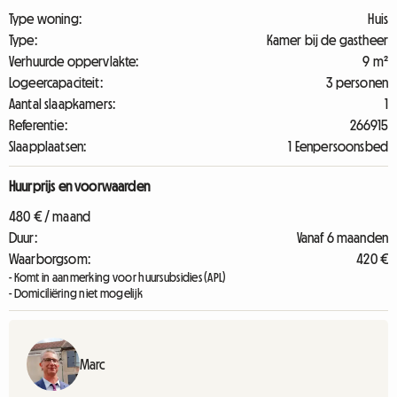
Type woning:
Huis
Type:
Kamer bij de gastheer
Verhuurde oppervlakte:
9 m²
Logeercapaciteit:
3 personen
Aantal slaapkamers:
1
Referentie:
266915
Slaapplaatsen:
1 Eenpersoonsbed
Huurprijs en voorwaarden
480 € / maand
Duur:
Vanaf 6 maanden
Waarborgsom:
420 €
- Komt in aanmerking voor huursubsidies (APL)
- Domiciliëring niet mogelijk
Marc