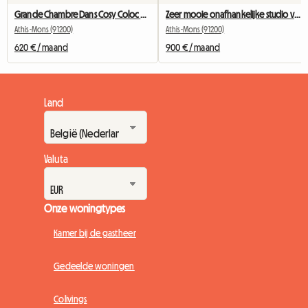
Grande Chambre Dans Cosy Coloc #5 New York près d'olry
Zeer mooie onafhankelijke studio van 29m2,
Athis-Mons (91200)
Athis-Mons (91200)
620 € / maand
900 € / maand
Land
Valuta
Onze woningtypes
Kamer bij de gastheer
Gedeelde woningen
Colivings