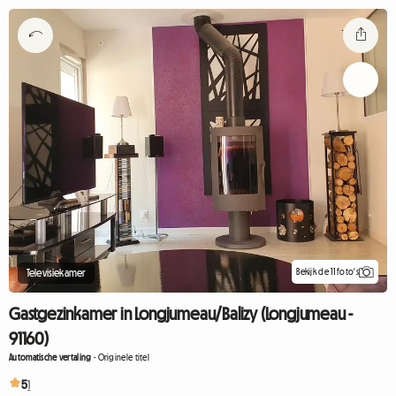
Bekijk de 11 foto's
Televisiekamer
Gastgezinkamer in Longjumeau/Balizy (Longjumeau -
91160)
Automatische vertaling
-
Originele titel
5
1