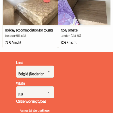
Holiday accommodation for tourists
Cosy private
London (SE18 6EU)
London (SE18 6LZ)
78 € / nacht
72 € / nacht
Land
Valuta
Onze woningtypes
Kamer bij de gastheer