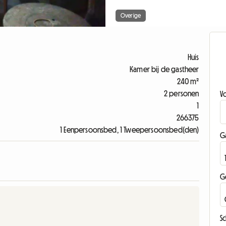
Overige
Huis
Kamer bij de gastheer
240 m²
2 personen
V
1
266375
1 Eenpersoonsbed, 1 Tweepersoonsbed(den)
G
G
Sc