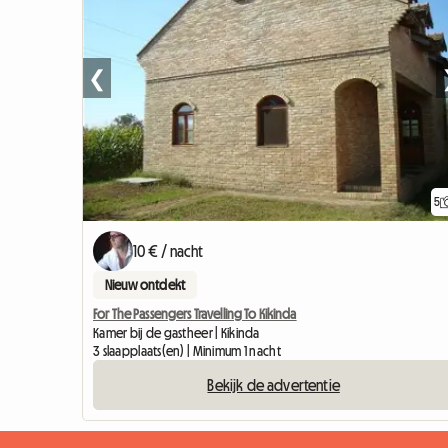
❮
5
10 € / nacht
Nieuw ontdekt
For The Passengers Travelling To Kikinda
Kamer bij de gastheer | Kikinda
3 slaapplaats(en) | Minimum 1 nacht
Bekijk de advertentie