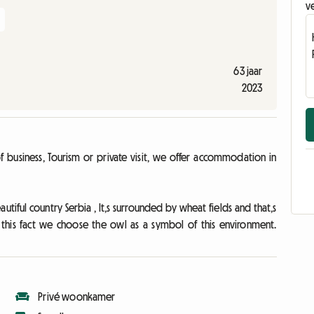
ve
63 jaar
2023
f business, Tourism or private visit, we offer accommodation in
utiful country Serbia , It,s surrounded by wheat fields and that,s
n this fact we choose the owl as a symbol of this environment.
Privé woonkamer