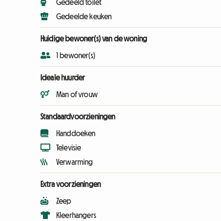
Gedeeld toilet
Gedeelde keuken
Huidige bewoner(s) van de woning
1 bewoner(s)
Ideale huurder
Man of vrouw
Standaardvoorzieningen
Handdoeken
Televisie
Verwarming
Extra voorzieningen
Zeep
Kleerhangers