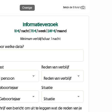
Bekijk de 5 foto's
Overige
Informatieverzoek
10 €
/ nacht
|
70 €
/ week
|
249 €
/ maand
Minimum verblijfsduur: 1 nacht
oor welke data?
ast
Reden van verblijf
eboortejaar
Situatie
hrijf een bericht om uit te leggen wat de reden van je