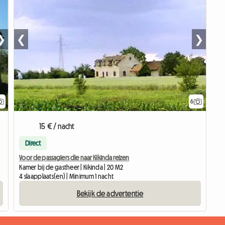
❯
❮
❯
6
15 € / nacht
Direct
Voor de passagiers die naar Kikinda reizen
Kamer bij de gastheer | Kikinda | 20 M2
4 slaapplaats(en) | Minimum 1 nacht
Bekijk de advertentie