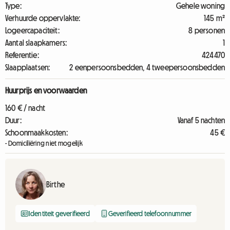
Type:
Gehele woning
Verhuurde oppervlakte:
145 m²
Logeercapaciteit:
8 personen
Aantal slaapkamers:
1
Referentie:
424470
Slaapplaatsen:
2 eenpersoonsbedden, 4 tweepersoonsbedden
Huurprijs en voorwaarden
160 € / nacht
Duur:
Vanaf 5 nachten
Schoonmaakkosten:
45 €
- Domiciliëring niet mogelijk
Birthe
Identiteit geverifieerd
Geverifieerd telefoonnummer