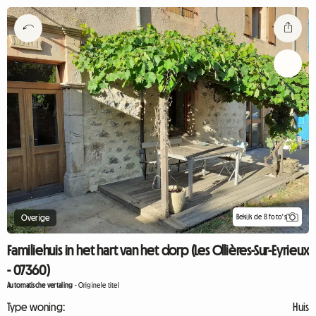
Bekijk de 8 foto's
Overige
Familiehuis in het hart van het dorp (Les Ollières-Sur-Eyrieux
- 07360)
Automatische vertaling
-
Originele titel
Type woning:
Huis