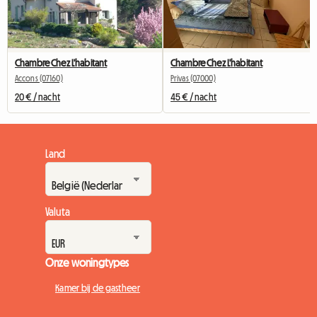
Chambre Chez L'habitant
Chambre Chez L'habitant
Accons (07160)
Privas (07000)
20 € / nacht
45 € / nacht
Land
Valuta
Onze woningtypes
Kamer bij de gastheer