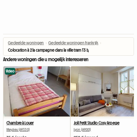
Gedeelde woningen
›
Gedeelde woningen Frankrijk
›
Colocation à 2 la campagne dans la ville tram T3 Lyon
Andere woningen die u mogelijk interesseren
Video
Chambre à Louer
Joli Petit Studio Cosy Arpege
Meyzieu (69330)
Lyon (69001)