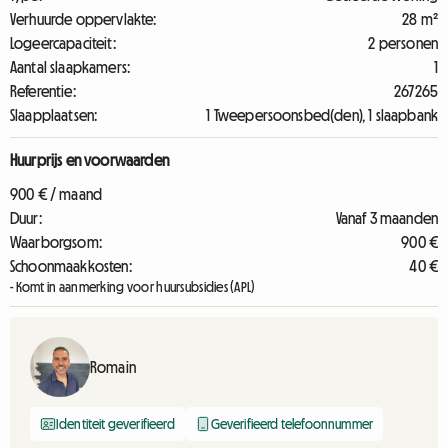
Verhuurde oppervlakte:
28 m²
Logeercapaciteit:
2 personen
Aantal slaapkamers:
1
Referentie:
267265
Slaapplaatsen:
1 Tweepersoonsbed(den), 1 slaapbank
Huurprijs en voorwaarden
900 € / maand
Duur:
Vanaf 3 maanden
Waarborgsom:
900 €
Schoonmaakkosten:
40 €
- Komt in aanmerking voor huursubsidies (APL)
Romain
Identiteit geverifieerd
Geverifieerd telefoonnummer