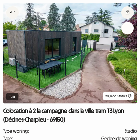
Bekijk de 5 foto's
Tuin
Colocation à 2 la campagne dans la ville tram T3 Lyon
(Décines-Charpieu - 69150)
Type woning:
Studio
Type:
Gedeelde woning