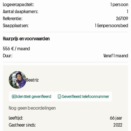
Logeercapaciteit:
1 persoon
Aantal slaapkamers:
1
Referentie:
267109
Slaapplaatsen:
1 Eenpersoonsbed
Huurprijs en voorwaarden
556 € / maand
Duur:
Vanaf 1 maand
Beatriz
Identiteit geverifieerd
Geverifieerd telefoonnummer
Nog geen beoordelingen
Leeftijd:
66 jaar
Gastheer sinds:
2022