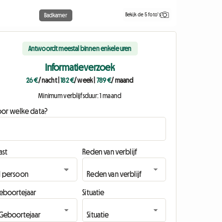
Bekijk de 5 foto's
Badkamer
Antwoordt meestal binnen enkele uren
Informatieverzoek
26 €
/ nacht
|
182 €
/ week
|
789 €
/ maand
Minimum verblijfsduur: 1 maand
oor welke data?
ast
Reden van verblijf
eboortejaar
Situatie