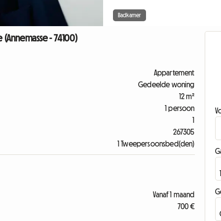
Badkamer
le (Annemasse - 74100)
Appartement
Gedeelde woning
12 m²
1 persoon
V
1
267305
1 Tweepersoonsbed(den)
G
G
Vanaf 1 maand
700 €