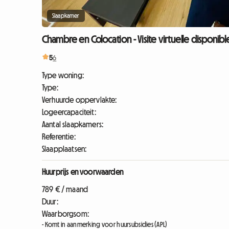
Slaapkamer
Chambre en Colocation - Visite virtuelle disponib
5
6
Type woning:
Type:
Verhuurde oppervlakte:
Logeercapaciteit:
Aantal slaapkamers:
Referentie:
Slaapplaatsen:
Huurprijs en voorwaarden
789 € / maand
Duur:
Waarborgsom:
- Komt in aanmerking voor huursubsidies (APL)