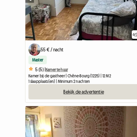
6
55 € / nacht
Master
5 (5) |
Kamer te huur
Kamer bij de gastheer | Chêne-Bourg (1225) | 12 M2
1 slaapplaats(en) | Minimum 2 nachten
Bekijk de advertentie