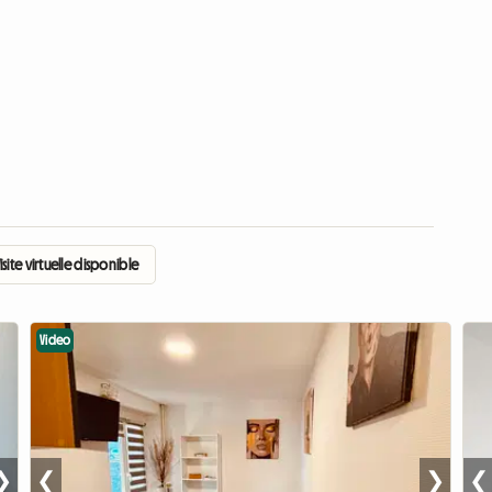
ite virtuelle disponible
Video
❯
❮
❯
❮