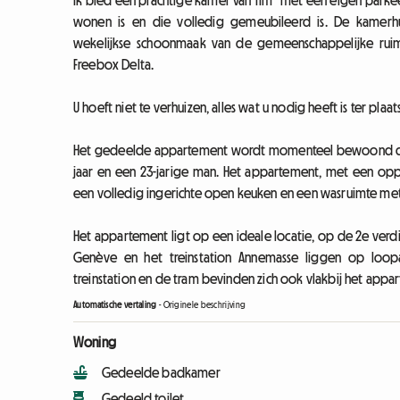
Ik bied een prachtige kamer van 11m² met een eigen parke
wonen is en die volledig gemeubileerd is. De kamerhuur 
wekelijkse schoonmaak van de gemeenschappelijke ruimte
Freebox Delta.
U hoeft niet te verhuizen, alles wat u nodig heeft is ter pl
Het gedeelde appartement wordt momenteel bewoond doo
jaar en een 23-jarige man. Het appartement, met een oppe
een volledig ingerichte open keuken en een wasruimte me
Het appartement ligt op een ideale locatie, op de 2e ver
Genève en het treinstation Annemasse liggen op loopaf
treinstation en de tram bevinden zich ook vlakbij het appa
Automatische vertaling
-
Originele beschrijving
Woning
Gedeelde badkamer
Gedeeld toilet