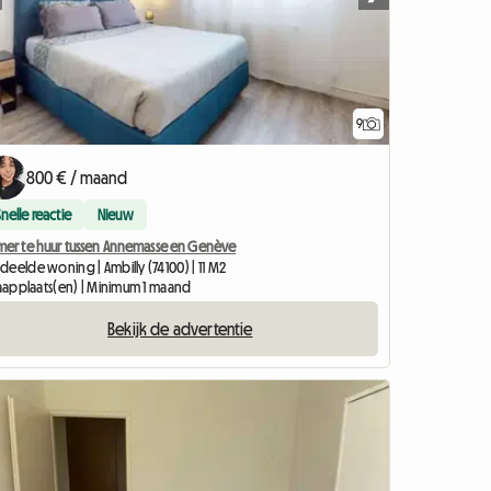
9
800 € / maand
Snelle reactie
Nieuw
mer te huur tussen Annemasse en Genève
eelde woning | Ambilly (74100) | 11 M2
slaapplaats(en) | Minimum 1 maand
Bekijk de advertentie