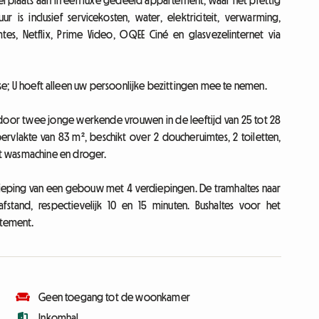
erplaats aan in een luxe gedeeld appartement, waar het prettig
is inclusief servicekosten, water, elektriciteit, verwarming,
s, Netflix, Prime Video, OQEE Ciné en glasvezelinternet via
aatse; U hoeft alleen uw persoonlijke bezittingen mee te nemen.
r twee jonge werkende vrouwen in de leeftijd van 25 tot 28
rvlakte van 83 m², beschikt over 2 doucheruimtes, 2 toiletten,
t wasmachine en droger.
dieping van een gebouw met 4 verdiepingen. De tramhaltes naar
stand, respectievelijk 10 en 15 minuten. Bushaltes voor het
rtement.
Geen toegang tot de woonkamer
Inkomhal