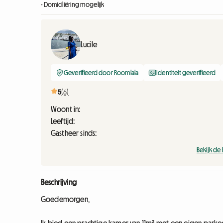
- Domiciliëring mogelijk
Lucile
Geverifieerd door Roomlala
Identiteit geverifieerd
5
(6)
Woont in:
Leeftijd:
Gastheer sinds:
Bekijk de
Beschrijving
Goedemorgen,