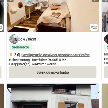
12
33 € / nacht
Snelle reactie
Ka
3 (1) |
Gezellige studio ideaal voor pendelaars naar Genève
Ged
Gehele woning | Étrembières (74100) | 14 M2
1 
1 slaapplaats(en) | Minimum 3 weken
Bekijk de advertentie