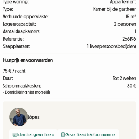
Type woning:
Appartement
Type:
Kamer bij de gastheer
Verhuurde oppervlakte:
15 m²
Logeercapaciteit:
2 personen
Aantal slaapkamers:
1
Referentie:
266196
Slaapplaatsen:
1 Tweepersoonsbed(den)
Huurprijs en voorwaarden
75 € / nacht
Duur:
Tot 2 weken
Schoonmaakkosten:
30 €
- Domiciliëring niet mogelijk
López
Identiteit geverifieerd
Geverifieerd telefoonnummer