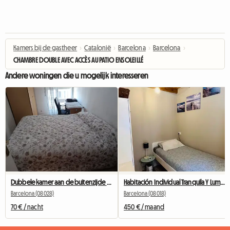
Kamers bij de gastheer
›
Catalonië
›
Barcelona
›
Barcelona
›
CHAMBRE DOUBLE AVEC ACCÈS AU PATIO ENSOLEILLÉ
Andere woningen die u mogelijk interesseren
Dubbele kamer aan de buitenzijde tegenover Camp Nou
Habitación Individual Tranquila Y Luminosa
Barcelona (08028)
Barcelona (08018)
70 € / nacht
450 € / maand