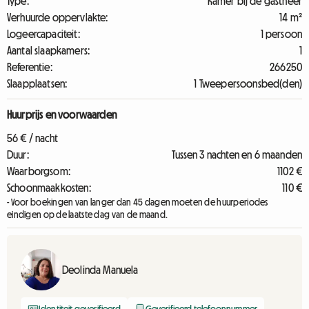
Type:
Kamer bij de gastheer
Verhuurde oppervlakte:
14 m²
Logeercapaciteit:
1 persoon
Aantal slaapkamers:
1
Referentie:
266250
Slaapplaatsen:
1 Tweepersoonsbed(den)
Huurprijs en voorwaarden
56 € / nacht
Duur:
Tussen 3 nachten en 6 maanden
Waarborgsom:
1102 €
Schoonmaakkosten:
110 €
- Voor boekingen van langer dan 45 dagen moeten de huurperiodes
eindigen op de laatste dag van de maand.
Deolinda Manuela