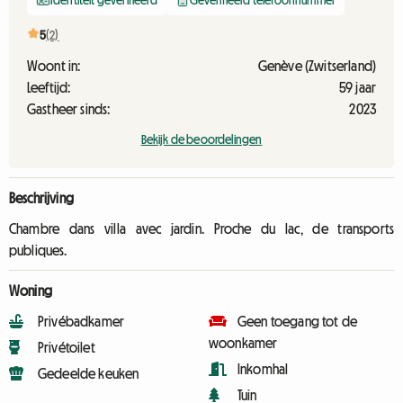
Identiteit geverifieerd
Geverifieerd telefoonnummer
5
(2)
Woont in:
Genève (Zwitserland)
Leeftijd:
59 jaar
Gastheer sinds:
2023
Bekijk de beoordelingen
Beschrijving
Chambre dans villa avec jardin. Proche du lac, de transports
publiques.
Woning
Privébadkamer
Geen toegang tot de
woonkamer
Privétoilet
Inkomhal
Gedeelde keuken
Tuin