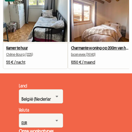
Kamer te huur
Charmante woning op 200m van het meer en 40 min. van Genève
Chêne-Bourg (1225)
Excenevex (74140)
55 € / nacht
1050 € / maand
Land
Valuta
Onze woningtypes