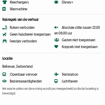
Kleerhangers
Disney+
Wasmachine
Huisregels van de verhuur
Roken verboden
Absolute stilte tussen 22.00
en 08.00 uur
Geen huisdieren toegestaan
Gasten niet toegestaan
Feestjes verboden
Koppels niet toegestaan
Locatie
Bellevue, Zwitserland
Openbaar vervoer
Treinstation
Bezienswaardigheden
Luchthaven
Het exacte adres van de woning wordt pas meegedeeld zodra de boeking is
bevestigd.