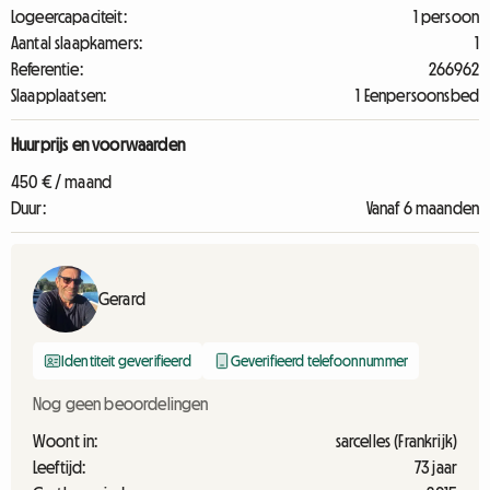
Logeercapaciteit:
1 persoon
Aantal slaapkamers:
1
Referentie:
266962
Slaapplaatsen:
1 Eenpersoonsbed
Huurprijs en voorwaarden
450 € / maand
Duur:
Vanaf 6 maanden
Gerard
Identiteit geverifieerd
Geverifieerd telefoonnummer
Nog geen beoordelingen
Woont in:
sarcelles (Frankrijk)
Leeftijd:
73 jaar