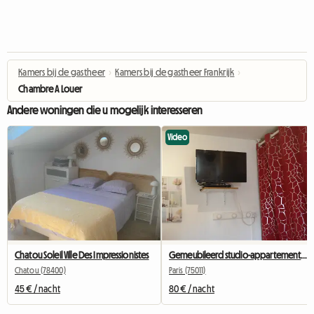
Kamers bij de gastheer
›
Kamers bij de gastheer Frankrijk
›
Chambre A Louer
Andere woningen die u mogelijk interesseren
Video
Chatou Soleil Ville Des Impressionistes
Gemeubileerd studio-appartement in Bastille voor studenten, stagiaires en zakenreizigers.
Chatou (78400)
Paris (75011)
45 € / nacht
80 € / nacht