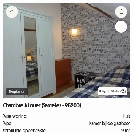
Bekijk de 8 foto's
Slaapkamer
Chambre A Louer (Sarcelles - 95200)
Type woning:
Huis
Type:
Kamer bij de gastheer
Verhuurde oppervlakte:
9 m²