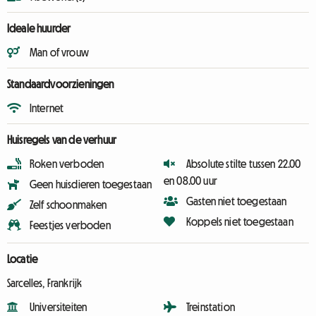
Ideale huurder
Man of vrouw
Standaardvoorzieningen
Internet
Huisregels van de verhuur
Roken verboden
Absolute stilte tussen 22.00
en 08.00 uur
Geen huisdieren toegestaan
Gasten niet toegestaan
Zelf schoonmaken
Koppels niet toegestaan
Feestjes verboden
Locatie
Sarcelles, Frankrijk
Universiteiten
Treinstation