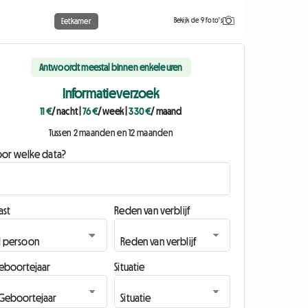
Bekijk de 9 foto's
Eetkamer
Antwoordt meestal binnen enkele uren
Informatieverzoek
11 €
/ nacht
|
76 €
/ week
|
330 €
/ maand
Tussen 2 maanden en 12 maanden
oor welke data?
ast
Reden van verblijf
eboortejaar
Situatie