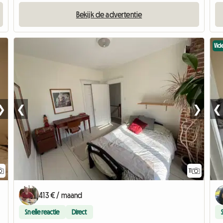
Bekijk de advertentie
Vid
❯
❮
❯
❮
11
413 € / maand
Snelle reactie
Direct