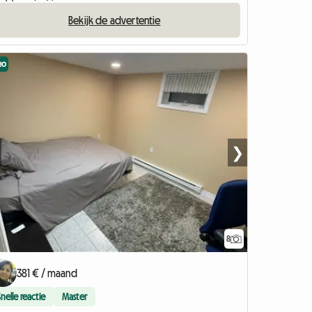
Bekijk de advertentie
eo
❯
8
381 € / maand
Snelle reactie
Master