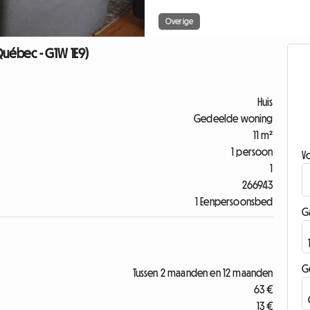
Overige
(Québec - G1W 1E9)
Huis
Gedeelde woning
11 m²
1 persoon
V
1
266943
1 Eenpersoonsbed
G
G
Tussen 2 maanden en 12 maanden
63 €
13 €