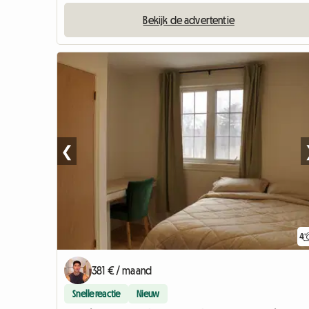
Bekijk de advertentie
❮
4
381 € / maand
Snelle reactie
Nieuw