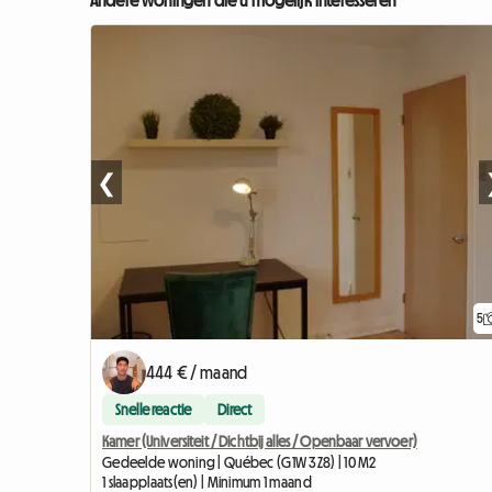
Andere woningen die u mogelijk interesseren
❮
5
444 € / maand
Snelle reactie
Direct
Kamer (Universiteit / Dichtbij alles / Openbaar vervoer)
Gedeelde woning | Québec (G1W 3Z8) | 10 M2
1 slaapplaats(en) | Minimum 1 maand