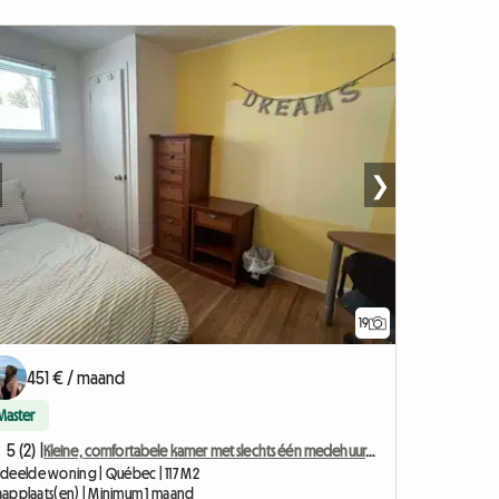
❯
19
451 € / maand
Master
5 (2) |
Kleine, comfortabele kamer met slechts één medehuurder.
deelde woning | Québec | 117 M2
slaapplaats(en) | Minimum 1 maand