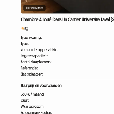
Televisiekamer
Chambre A Loué Dans Un Cartier Universite Laval 
5
3
Type woning:
Type:
Verhuurde oppervlakte:
Logeercapaciteit:
Aantal slaapkamers:
Referentie:
Slaapplaatsen:
Huurprijs en voorwaarden
330 € / maand
Duur:
Waarborgsom:
Schoonmaakkosten: