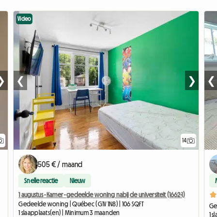
Video
❯
❮
❯
❮
14
505 € / maand
Snelle reactie
Nieuw
1 augustus - Kamer - gedeelde woning nabij de universiteit (1662-1)
Gedeelde woning | Québec (G1V 1N8) | 106 SQFT
Ge
1 slaapplaats(en) | Minimum 3 maanden
1 