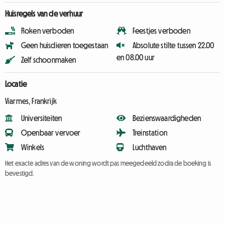
Huisregels van de verhuur
Roken verboden
Feestjes verboden
Geen huisdieren toegestaan
Absolute stilte tussen 22.00
en 08.00 uur
Zelf schoonmaken
Locatie
Viarmes, Frankrijk
Universiteiten
Bezienswaardigheden
Openbaar vervoer
Treinstation
Winkels
Luchthaven
Het exacte adres van de woning wordt pas meegedeeld zodra de boeking is
bevestigd.