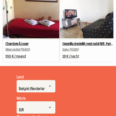
Chambre À Louer
Gezellig stedelijk nest nabij RER, Parijs in 25 minuten "ROSE"
Villiers-le-Bel (95400)
Stains (93240)
550 € / maand
28 € / nacht
Land
Valuta