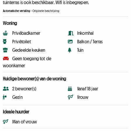
tuinterras is ook beschikbaar. Wifi is inbegrepen.
Automatische vertaling
-
Originele beschrijving
Woning
Privébadkamer
Inkomhal
Privétoilet
Balkon / Terras
Gedeelde keuken
Tuin
Geen toegang tot de
woonkamer
Huidige bewoner(s) van de woning
2 bewoner(s)
Vanaf 18 jaar
Gezin
Vrouw
Ideale huurder
Man of vrouw