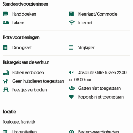
Standaardvoorzieningen
Handdoeken
Kleerkast/Commode
Lakens
Internet
Extra voorzieningen
Droogkast
Strijkijzer
Huisregels van de verhuur
Roken verboden
Absolute stilte tussen 22.00
en 08.00 uur
Geen huisdieren toegestaan
Gasten niet toegestaan
Feestjes verboden
Koppels niet toegestaan
Locatie
Toulouse, Frankrijk
Universiteiten
Bezienswaardigheden