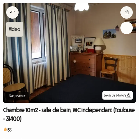
Bekijk de 6 foto's
Slaapkamer
Chambre 10m2 - salle de bain, WC independant (Toulouse
- 31400)
5
3