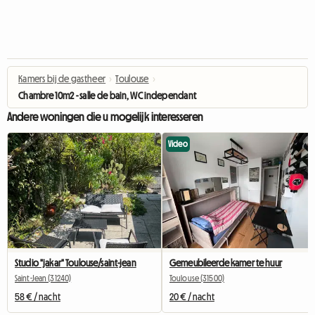
Kamers bij de gastheer
›
Toulouse
›
Chambre 10m2 - salle de bain, WC independant
Andere woningen die u mogelijk interesseren
Video
Studio "jakar" Toulouse/saint-jean
Gemeubileerde kamer te huur
Saint-Jean (31240)
Toulouse (31500)
58 € / nacht
20 € / nacht