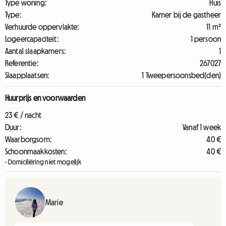
Type woning:
Huis
Type:
Kamer bij de gastheer
Verhuurde oppervlakte:
11 m²
Logeercapaciteit:
1 persoon
Aantal slaapkamers:
1
Referentie:
267027
Slaapplaatsen:
1 Tweepersoonsbed(den)
Huurprijs en voorwaarden
23 € / nacht
Duur:
Vanaf 1 week
Waarborgsom:
40 €
Schoonmaakkosten:
40 €
- Domiciliëring niet mogelijk
Marie