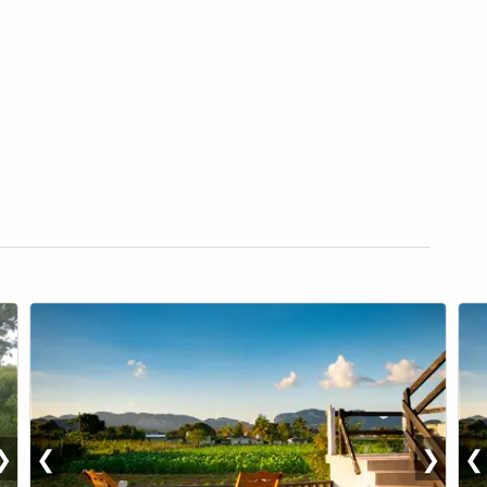
❯
❮
❯
❮