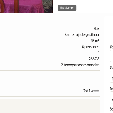
Slaapkamer
Huis
Kamer bij de gastheer
25 m²
4 personen
V
1
266218
2 tweepersoonsbedden
G
G
Tot 1 week
Sc