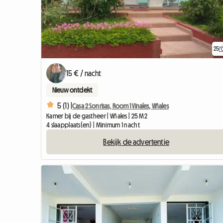
25
15 € / nacht
Nieuw ontdekt
5 (1) |
Casa 2 Sonrisas, Room 1 Vinales, Viñales
Kamer bij de gastheer | Viñales | 25 M2
4 slaapplaats(en) | Minimum 1 nacht
Bekijk de advertentie