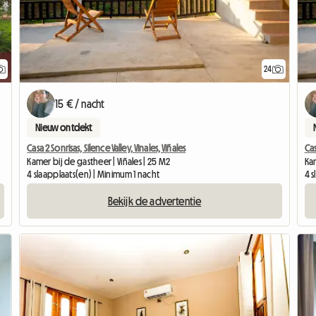
24
15 € / nacht
Nieuw ontdekt
Casa 2 Sonrisas, Silence Valley, Vinales, Viñales
Cas
Kamer bij de gastheer | Viñales | 25 M2
Kam
4 slaapplaats(en) | Minimum 1 nacht
4 s
Bekijk de advertentie