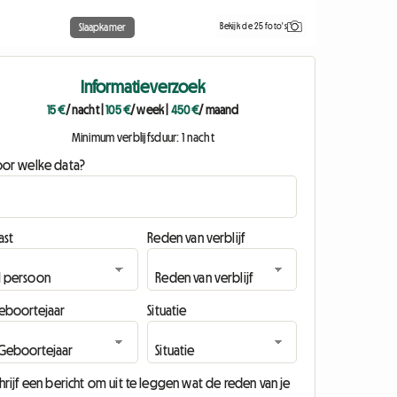
Bekijk de 25 foto's
Slaapkamer
Informatieverzoek
15 €
/ nacht
|
105 €
/ week
|
450 €
/ maand
Minimum verblijfsduur: 1 nacht
oor welke data?
ast
Reden van verblijf
eboortejaar
Situatie
hrijf een bericht om uit te leggen wat de reden van je