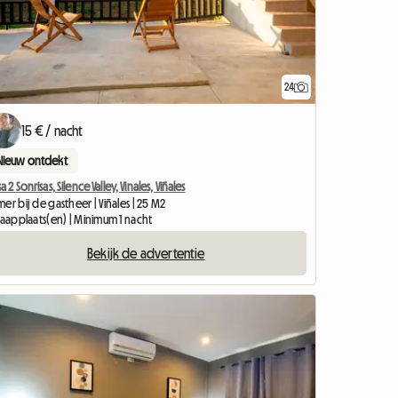
24
15 € / nacht
Nieuw ontdekt
a 2 Sonrisas, Silence Valley, Vinales, Viñales
er bij de gastheer | Viñales | 25 M2
laapplaats(en) | Minimum 1 nacht
Bekijk de advertentie