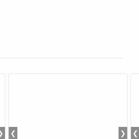
❯
❮
❯
❮