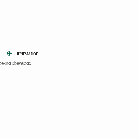
Treinstation
eking is bevestigd.