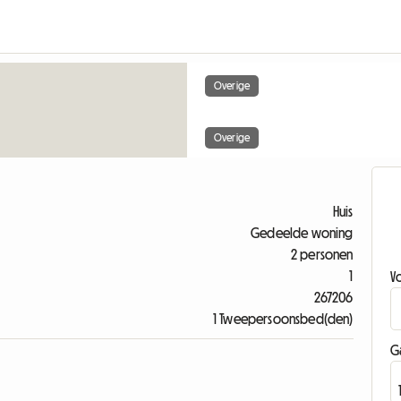
Overige
Overige
Huis
Gedeelde woning
2 personen
1
V
267206
1 Tweepersoonsbed(den)
G