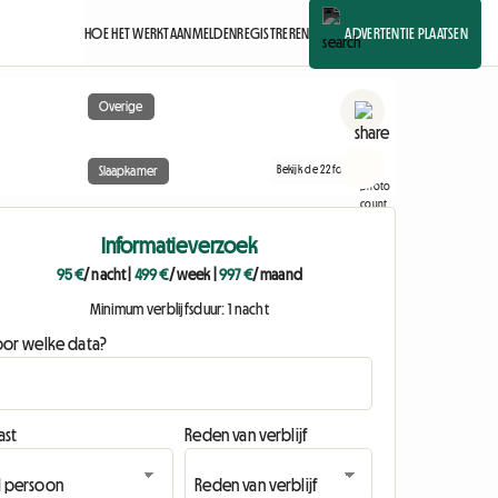
HOE HET WERKT
AANMELDEN
REGISTREREN
ADVERTENTIE PLAATSEN
Overige
Bekijk de 22 foto's
Slaapkamer
Informatieverzoek
95 €
/ nacht
|
499 €
/ week
|
997 €
/ maand
Minimum verblijfsduur: 1 nacht
oor welke data?
ast
Reden van verblijf