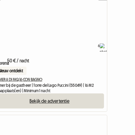
6
50 € / nacht
Nieuw ontdekt
MER A DI MQ.16 CON BAGNO
er bij de gastheer | Torre del Lago Puccini (55049) | 16 M2
laapplaats(en) | Minimum 1 nacht
Bekijk de advertentie