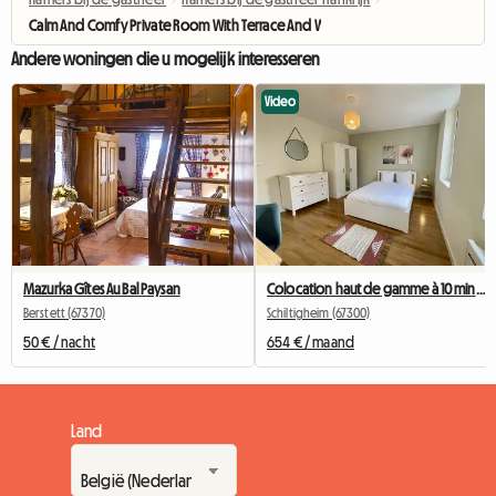
Calm And Comfy Private Room With Terrace And Wifi61
Andere woningen die u mogelijk interesseren
Video
Mazurka Gîtes Au Bal Paysan
Colocation haut de gamme à 10 min du centre - Chambre 4
Berstett (67370)
Schiltigheim (67300)
50 € / nacht
654 € / maand
Land