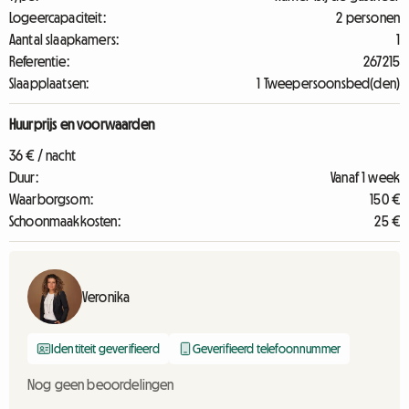
Logeercapaciteit:
2 personen
Aantal slaapkamers:
1
Referentie:
267215
Slaapplaatsen:
1 Tweepersoonsbed(den)
Huurprijs en voorwaarden
36 € / nacht
Duur:
Vanaf 1 week
Waarborgsom:
150 €
Schoonmaakkosten:
25 €
Veronika
Identiteit geverifieerd
Geverifieerd telefoonnummer
Nog geen beoordelingen