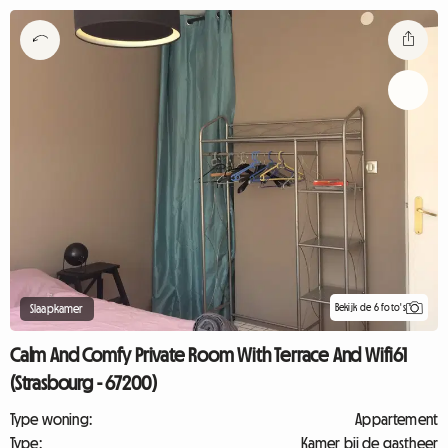
Bekijk de 6 foto's
Slaapkamer
Calm And Comfy Private Room With Terrace And Wifi61
(Strasbourg - 67200)
Type woning:
Appartement
Type:
Kamer bij de gastheer